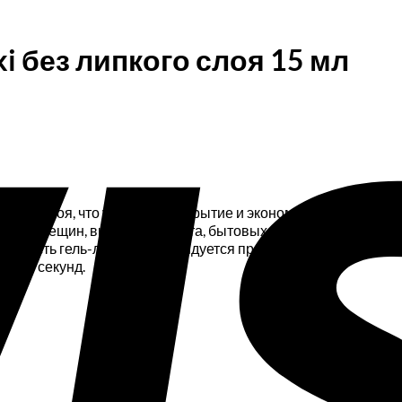
ki без липкого слоя 15 мл
липкого слоя, что упрощает покрытие и экономит время.Харак
лов, трещин, выгорания цвета, бытовых повреждений. Не гу
 и яркость гель-лаков.Рекомендуется применять для прочных
 — 30 секунд.