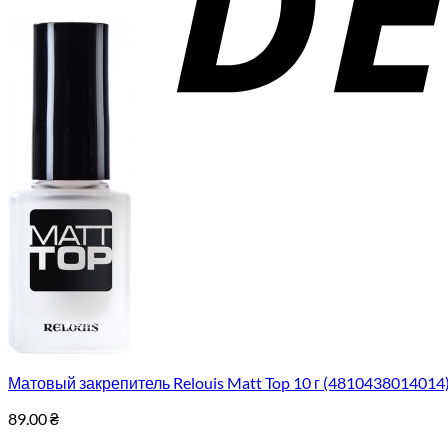
Матовый закрепитель Relouis Matt Top 10 г (4810438014014
89.00
₴