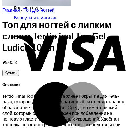
Корзина пуста.
Главная
/
Топ для ногтей
Вернуться в магазин
Топ для ногтей с липким
V
слоем Tertio inal Top Gel
Ludico 10мл
95.00
₴
Купить
M
Описание
Tertio Final Top Gel Ludico — верхнее покрытие для гель-
лака, которое укрепляет декоративный лак, предотвращая
образование трещин и сколов. Средство имеет липкий
слой, который особенно полезен при добавлении на
ногтевую пластину всевозможных украшений. Удобная
кисточка позволяет равномерно нанести средство и при