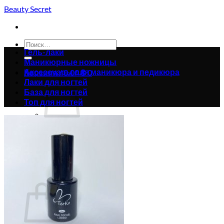
Skip
Beauty Secret
to
content
Искать:
Гель-лаки
Маникюрные ножницы
Аксессуары для маникюра и педикюра
Корзина /
0.00
₴
0
Лаки для ногтей
База для ногтей
Топ для ногтей
Корзина пуста.
Вернуться в магазин
0
Корзина