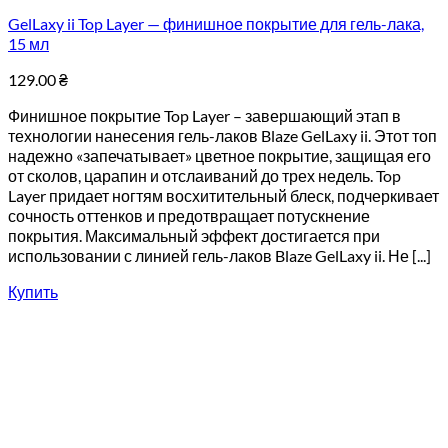
GelLaxy ii Top Layer — финишное покрытие для гель-лака,
15 мл
129.00
₴
Финишное покрытие Top Layer – завершающий этап в
технологии нанесения гель-лаков Blaze GelLaxy ii. Этот топ
надежно «запечатывает» цветное покрытие, защищая его
от сколов, царапин и отслаиваний до трех недель. Top
Layer придает ногтям восхитительный блеск, подчеркивает
сочность оттенков и предотвращает потускнение
покрытия. Максимальный эффект достигается при
использовании с линией гель-лаков Blaze GelLaxy ii. Не [...]
Купить