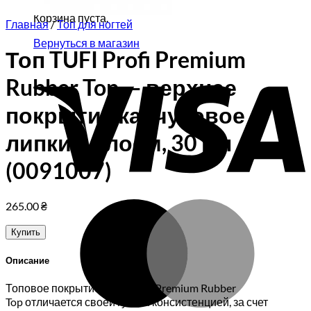
Корзина пуста.
Главная
/
Топ для ногтей
Вернуться в магазин
Топ TUFI Profi Premium
V
Rubber Top — верхнее
покрытие каучуковое с
липким слоем, 30 мл
(0091007)
M
265.00
₴
Купить
Описание
Топовое покрытие TUFI Profi Premium Rubber
Top отличается своей густой консистенцией, за счет