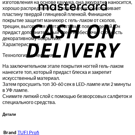
изготовления на основе каучука, она аккуратно наносится,
хорошо распределяется и равномерно обволакивает
C
пластину твердой глянцевой пленкой. Финишное
покрытие защитит маникюр с гель-лаком от сколов,
D
трещин, выгорания цвета, бытовых повреждений. Он
придаст дополнительный блеск и обеспечит стойкость
декоративному покрытию.
Характеристики:
Технология нанесения:
На заключительном этапе покрытия ногтей гель-лаком
нанесите топ, который придаст блеска и закрепит
искусственный материал.
Затем просушить топ 30-60 сек в LED-лампе или 2 минуты
в УФ лампе.
Снимите липкий слой с помощью безворсовых салфеток и
специального средства.
Детали
Brand
TUFI Profi