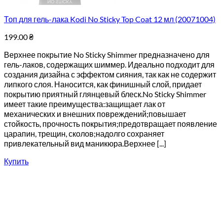
Топ для гель-лака Kodi No Sticky Top Coat 12 мл (20071004)
199.00
₴
Верхнее покрытие No Sticky Shimmer предназначено для
гель-лаков, содержащих шиммер. Идеально подходит для
создания дизайна с эффектом сияния, так как не содержит
липкого слоя. Наносится, как финишный слой, придает
покрытию приятный глянцевый блеск.No Sticky Shimmer
имеет такие преимущества:защищает лак от
механических и внешних повреждений;повышает
стойкость, прочность покрытия;предотвращает появление
царапин, трещин, сколов;надолго сохраняет
привлекательный вид маникюра.Верхнее [...]
Купить