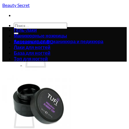
Skip
Beauty Secret
to
content
Искать:
Гель-лаки
Маникюрные ножницы
Аксессуары для маникюра и педикюра
Корзина /
0.00
₴
0
Лаки для ногтей
База для ногтей
Топ для ногтей
Корзина пуста.
Вернуться в магазин
0
Корзина