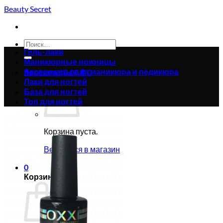
Skip
Beauty Secret
to
content
Искать:
Гель-лаки
Маникюрные ножницы
Аксессуары для маникюра и педикюра
Корзина /
0.00
₴
0
Лаки для ногтей
База для ногтей
Топ для ногтей
Корзина пуста.
Вернуться в магазин
0
Корзина