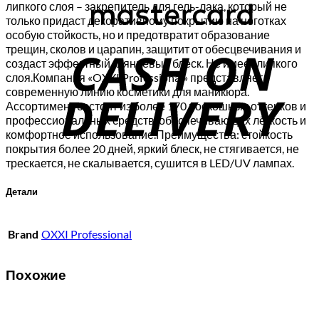
липкого слоя – закрепитель для гель-лака, который не
только придаст декоративному покрытию на ноготках
C
особую стойкость, но и предотвратит образование
трещин, сколов и царапин, защитит от обесцвечивания и
D
создаст эффектный глянцевый блеск. Не имеет липкого
слоя.Компания «OXXI Professional» представляет
современную линию косметики для маникюра.
Ассортимент состоит из более 170 роскошных оттенков и
профессиональных средств, обеспечивающих лёгкость и
комфортное использование.Преимущества: стойкость
покрытия более 20 дней, яркий блеск, не стягивается, не
трескается, не скалывается, сушится в LED/UV лампах.
Детали
Brand
OXXI Professional
Похожие