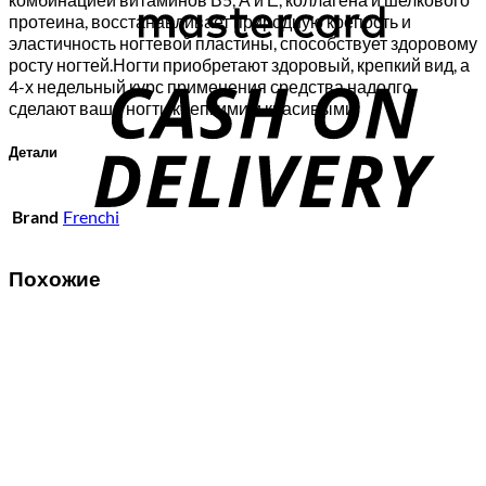
протеина, восстанавливает природную крепость и
эластичность ногтевой пластины, способствует здоровому
C
росту ногтей.Ногти приобретают здоровый, крепкий вид, а
4-х недельный курс применения средства надолго
D
сделают ваши ногти крепкими и красивыми.
Детали
Brand
Frenchi
Похожие