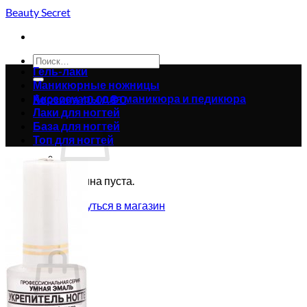
Skip
Beauty Secret
to
content
Искать:
Гель-лаки
Маникюрные ножницы
Аксессуары для маникюра и педикюра
Корзина /
0.00
₴
0
Лаки для ногтей
База для ногтей
Топ для ногтей
Корзина пуста.
Вернуться в магазин
0
Корзина