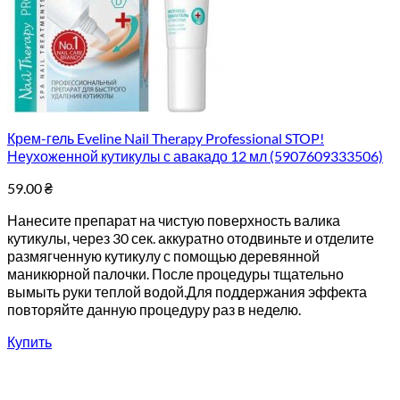
Крем-гель Eveline Nail Therapy Professional STOP!
Неухоженной кутикулы с авакадо 12 мл (5907609333506)
59.00
₴
Нанесите препарат на чистую поверхность валика
кутикулы, через 30 сек. аккуратно отодвиньте и отделите
размягченную кутикулу с помощью деревянной
маникюрной палочки. После процедуры тщательно
вымыть руки теплой водой.Для поддержания эффекта
повторяйте данную процедуру раз в неделю.
Купить