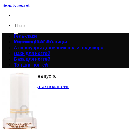
Skip
Beauty Secret
to
content
Искать:
Гель-лаки
Корзина /
Маникюрные ножницы
0.00
₴
0
Аксессуары для маникюра и педикюра
Лаки для ногтей
База для ногтей
Топ для ногтей
Корзина пуста.
Вернуться в магазин
0
Корзина