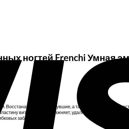
ых ногтей Frenchi Умная эм
й. Восстанавливает треснувшие, а также отколовшиеся част
ю пластину витаминами, увлажняет, удаляет и предотвращае
ибковых заболеваний.