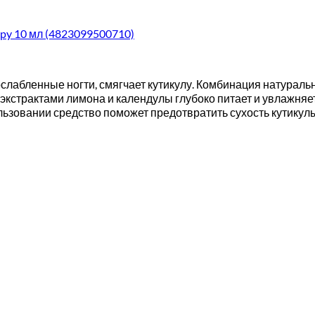
rapy 10 мл (4823099500710)
 ослабленные ногти, смягчает кутикулу. Комбинация натураль
экстрактами лимона и календулы глубоко питает и увлажняет
овании средство поможет предотвратить сухость кутикулы и