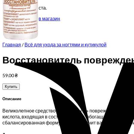
Корзина пуста.
Вернуться в магазин
Главная
/
Всё для ухода за ногтями и кутикулой
Восстановитель поврежденн
59.00
₴
Купить
Описание
Великолепное средство для «ремонта» поврежденных ногте
кислота, входящая в состав средства, обогащает ногтеву
сбалансированная формула предохранит ваши ногти от гр