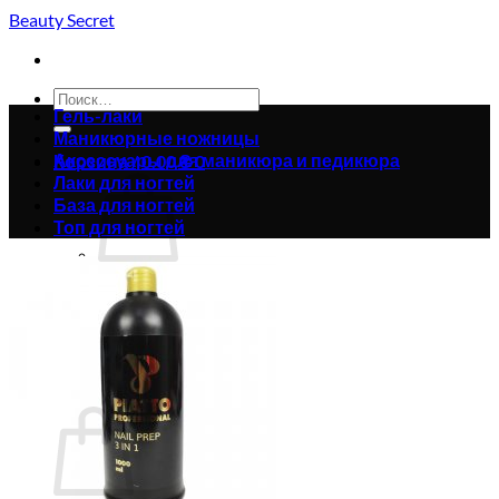
Skip
Beauty Secret
to
content
Искать:
Гель-лаки
Маникюрные ножницы
Аксессуары для маникюра и педикюра
Корзина /
0.00
₴
0
Лаки для ногтей
База для ногтей
Топ для ногтей
Корзина пуста.
Вернуться в магазин
0
Корзина