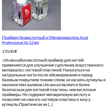
Праймер безкислотный и Обезжириватель Kodi
Professional по 12 мл
170.00
₴
UltrabondБескислотный праймер для ногтей-
применяется для улучшения сцепления искусственного
материала с ногтевой пластиной. Наноситься на
натуральные ногти после обезжиривания и перед
базовым покрытием тонким слоем, не касаясь кутикулы и
околоногтевх валиков.Ultrabond является более
безопасным для ногтевой пластины, чем кислотные
праймеры. Не содержит метакриловую кислоту и
позволяет не сжигать ногтевую пластину и зону у
кутикулы.Практически не [...]