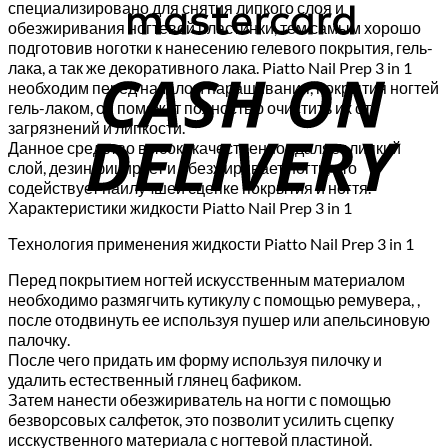
специализировано для снятия липкого слоя и
обезжиривания ногтевой пластинки, тем самым хорошо
C
подготовив ноготки к нанесению гелевого покрытия, гель-
лака, а так же декоративного лака. Piatto Nail Prep 3 in 1
D
необходим перед началом наращивания, покрытия ногтей
гель-лаком, он поможет полностью очистить их от
загрязнений и липкости.
Данное средство высококачественно удаляет липкий
слой, дезинфицирует и обезжиривает ногти, что
содействует наилучшей сцепке покрытия и ногтя.
Характеристики жидкости Piatto Nail Prep 3 in 1
Технология применения жидкости Piatto Nail Prep 3 in 1
Перед покрытием ногтей искусственным материалом
необходимо размягчить кутикулу с помощью ремувера, ,
после отодвинуть ее используя пушер или апельсиновую
палочку.
После чего придать им форму используя пилочку и
удалить естественный глянец бафиком.
Затем нанести обезжириватель на ногти с помощью
безворсовых салфеток, это позволит усилить сцепку
исскуственного материала с ногтевой пластиной.