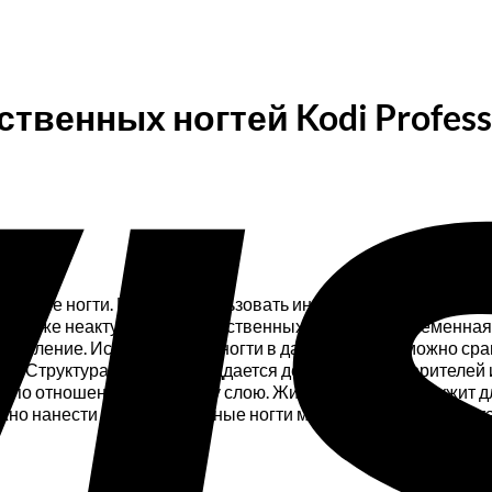
венных ногтей Kodi Professio
твенные ногти. Нельзя использовать инструменты, с помощь
 от уже неактуальных искусственных ногтей — современная ж
цепление. Искусственные ногти в данном случае можно сравн
нца. Структура покрытия поддается действию растворителей и
о отношению к роговому слою. Жидкость Tips Off служит для 
нужно нанести на обезвоженные ногти масло, чтобы их подпи