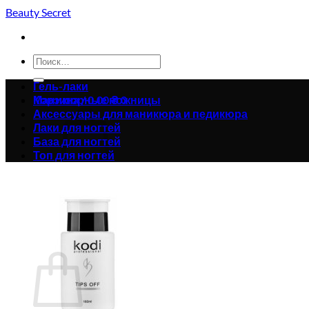
Skip
Beauty Secret
to
content
Искать:
Гель-лаки
Корзина /
Маникюрные ножницы
0.00
₴
0
Аксессуары для маникюра и педикюра
Лаки для ногтей
База для ногтей
Топ для ногтей
Корзина пуста.
Вернуться в магазин
0
Корзина