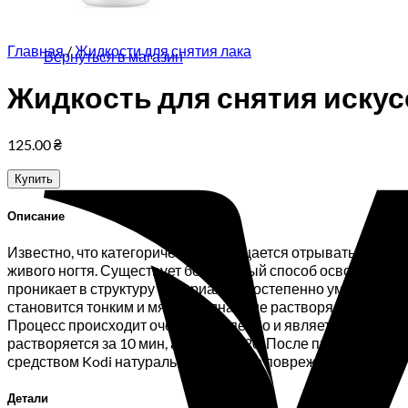
Корзина пуста.
Главная
/
Жидкости для снятия лака
Вернуться в магазин
Жидкость для снятия искусст
125.00
₴
Купить
Описание
Известно, что категорически запрещается отрывать искусс
живого ногтя. Существует безвредный способ освободиться
проникает в структуру материала и постепенно уменьшает с
становится тонким и мягким, однако не растворяется до ко
Процесс происходит очень постепенно и является щадящим п
растворяется за 10 мин, акрил — за 20. После процедуры 
средством Kodi натуральные ногти не повреждаются.
Детали