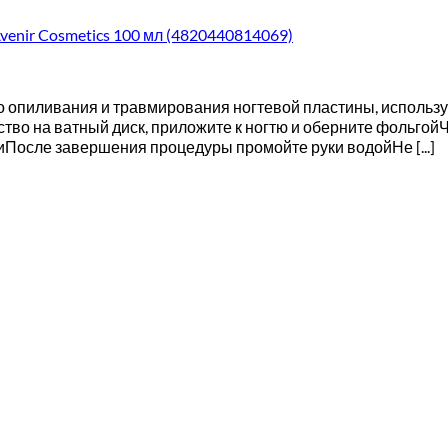
venir Cosmetics 100 мл (4820440814069)
го опиливания и травмирования ногтевой пластины, использ
тво на ватный диск, приложите к ногтю и оберните фольгойЧ
После завершения процедуры промойте руки водойНе [...]