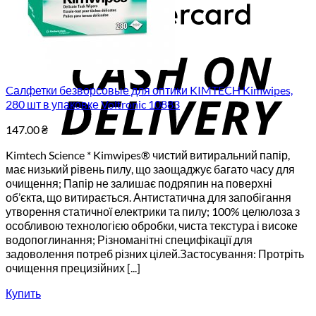
C
D
Cалфетки безворсовые для оптики KIMTECH Kimwipes,
280 шт в упаковке Voltronic 10883
147.00
₴
Kimtech Science * Kimwipes® чистий витиральний папір,
має низький рівень пилу, що заощаджує багато часу для
очищення; Папір не залишає подряпин на поверхні
об’єкта, що витирається. Антистатична для запобігання
утворення статичної електрики та пилу; 100% целюлоза з
особливою технологією обробки, чиста текстура і високе
водопоглинання; Різноманітні специфікації для
задоволення потреб різних цілей.Застосування: Протріть
очищення прецизійних [...]
Купить