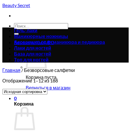
Skip
Beauty Secret
to
content
Искать:
Гель-лаки
Маникюрные ножницы
Аксессуары для маникюра и педикюра
Корзина /
0.00
₴
0
Лаки для ногтей
База для ногтей
Топ для ногтей
Главная
/
Безворсовые салфетки
Корзина пуста.
Отображение 1–12 из 188
Вернуться в магазин
0
Корзина