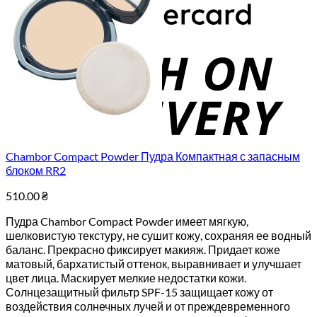
C
D
Chambor Compact Powder Пудра Компактная с запасным
блоком RR2
510.00
₴
Пудра Chambor Compact Powder имеет мягкую,
шелковистую текстуру, не сушит кожу, сохраняя ее водный
баланс. Прекрасно фиксирует макияж. Придает коже
матовый, бархатистый оттенок, выравнивает и улучшает
цвет лица. Маскирует мелкие недостатки кожи.
Солнцезащитный фильтр SPF-15 защищает кожу от
воздействия солнечных лучей и от преждевременного