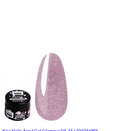
Kira Nails Acryl Gel Glamour 04, 15 г (0104680)