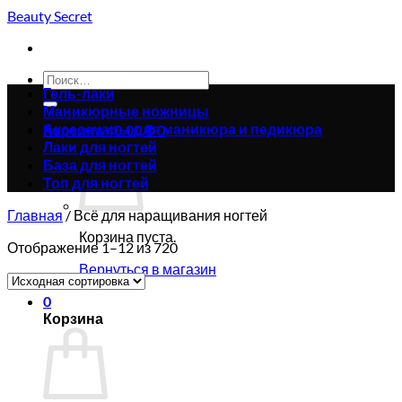
Skip
Beauty Secret
to
content
Искать:
Гель-лаки
Маникюрные ножницы
Аксессуары для маникюра и педикюра
Корзина /
0.00
₴
0
Лаки для ногтей
База для ногтей
Топ для ногтей
Главная
/
Всё для наращивания ногтей
Корзина пуста.
Отображение 1–12 из 720
Вернуться в магазин
0
Корзина