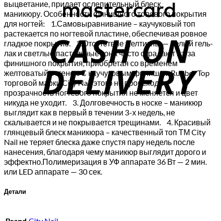
выцветание, придает ослепительный блеск
маникюру. Особенности финишного топового покрытия
C
для ногтей: 1.Самовыравнивание – каучуковый топ
растекается по ногтевой пластине, обеспечивая ровное
D
гладкое покрытие. 2.Отсутствие желтизны — белый гель-
лак и светлые пастельные тона часто страдают из-за
финишного покрытия, приобретая со временем
желтоватый оттенок. С каучуковым финишем Rubber Top
торговой марки City Nail этого не происходит,
прозрачность ногтевого покрытия не меняется и цвет
никуда не уходит. 3. Долговечность в носке – маникюр
выглядит как в первый в течении 3-х недель, не
скалывается и не покрывается трещинами. 4. Красивый
глянцевый блеск маникюра – качественный топ ТМ City
Nail не теряет блеска даже спустя пару недель после
нанесения, благодаря чему маникюр выглядит дорого и
эффектно.Полимеризация в УФ аппарате 36 Вт — 2 мин.
или LED аппарате — 30 сек.
Детали
Brand
City Nail