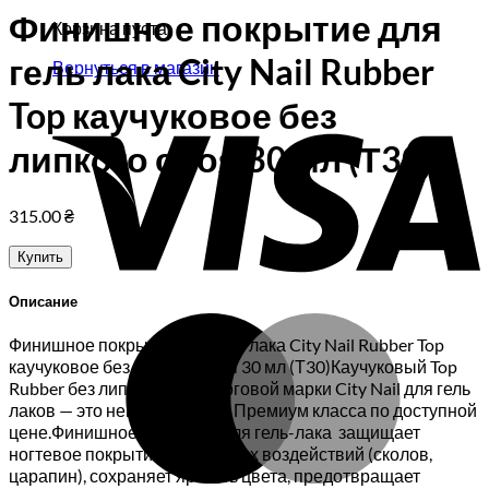
Финишное покрытие для
Корзина пуста.
гель лака City Nail Rubber
Вернуться в магазин
Top каучуковое без
V
липкого слоя 30 мл (Т30)
315.00
₴
Купить
Описание
M
Финишное покрытие для гель лака City Nail Rubber Top
каучуковое без липкого слоя 30 мл (Т30)Каучуковый Top
Rubber без липкого слоя торговой марки City Nail для гель
лаков — это нейл-материал Премиум класса по доступной
цене.Финишное покрытие для гель-лака защищает
ногтевое покрытие от внешних воздействий (сколов,
царапин), сохраняет яркость цвета, предотвращает