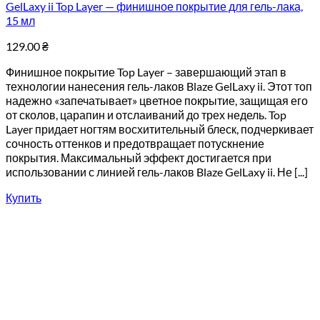
GelLaxy ii Top Layer — финишное покрытие для гель-лака,
15 мл
129.00
₴
Финишное покрытие Top Layer – завершающий этап в
технологии нанесения гель-лаков Blaze GelLaxy ii. Этот топ
надежно «запечатывает» цветное покрытие, защищая его
от сколов, царапин и отслаиваний до трех недель. Top
Layer придает ногтям восхитительный блеск, подчеркивает
сочность оттенков и предотвращает потускнение
покрытия. Максимальный эффект достигается при
использовании с линией гель-лаков Blaze GelLaxy ii. Не [...]
Купить