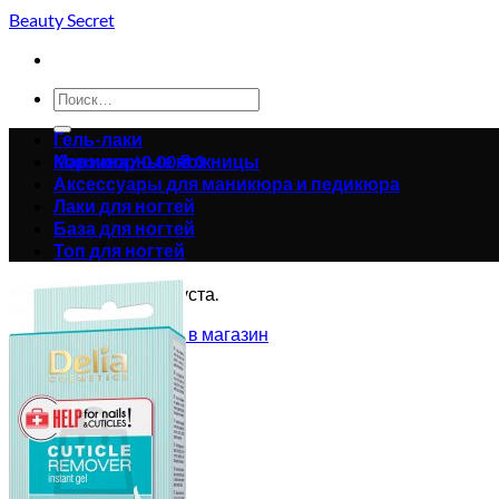
Skip
Beauty Secret
to
content
Искать:
Гель-лаки
Корзина /
Маникюрные ножницы
0.00
₴
0
Аксессуары для маникюра и педикюра
Лаки для ногтей
База для ногтей
Топ для ногтей
Корзина пуста.
Вернуться в магазин
0
Корзина