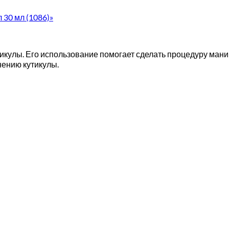
 30 мл (1086)»
утикулы. Его использование помогает сделать процедуру ман
нению кутикулы.