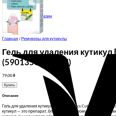
Корзина пуста.
Вернуться в магазин
Главная
/
Ремуверы для кутикулы
Гель для удаления кутикул D
(5901350469637)
79.00
₴
Купить
Описание
Гель для удаления кутикул Delia cosmetics Cuticle Remove
кутикул — это препарат, благодаря которому сделать маник