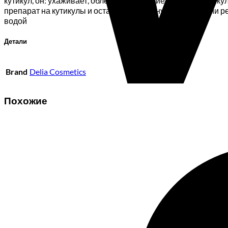
кутикул, он: ухаживает, облегчает удаление вросших кутик
препарат на кутикулы и оставить на 5 минутПо истечении
водой
Детали
Brand
Delia Cosmetics
Похожие