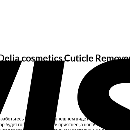
elia cosmetics Cuticle Remov
rПозаботьтесь о прекрасном внешнем виде ногтей с помощью 
юр будет гораздо быстрее и приятнее, а ногти будут ухожен