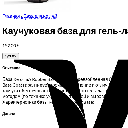
Корзина пуста.
Главная
/
База для ногтей
Вернуться в магазин
Каучуковая база для гель-ла
152.00
₴
Купить
Описание
База ReformA Rubber Base — это непревзойденная база на к
Base Coat гарантирует прочное сцепление и отличное выра
каучука обеспечивает стойкость любого гель-лака до 21 дн
методом (по технике укрепления ногтей и выравнивая ногт
Характеристики базы ReformA Rubber Base:
Детали