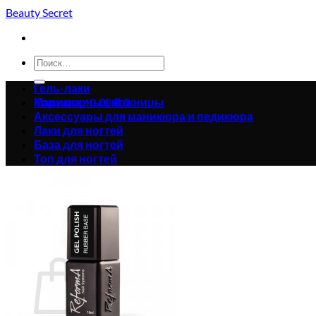
Skip
Beauty Secret
to
content
Искать:
Гель-лаки
Корзина /
Маникюрные ножницы
0.00
₴
0
Аксессуары для маникюра и педикюра
Лаки для ногтей
База для ногтей
Топ для ногтей
Корзина пуста.
Вернуться в магазин
0
Корзина