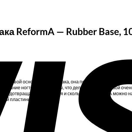
ка ReformA — Rubber Base, 1
аучуковой основе для гель-лака, она полонить сердце как ма
внивание ногтевой пластины, что делает работу с базой оче
я, предотвращая отслаивания и сколы. Базу ReformA можно на
евой пластины).