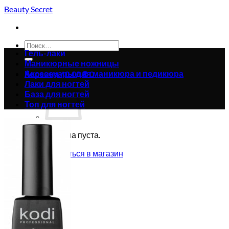
Skip
Beauty Secret
to
content
Искать:
Гель-лаки
Маникюрные ножницы
Аксессуары для маникюра и педикюра
Корзина /
0.00
₴
0
Лаки для ногтей
База для ногтей
Топ для ногтей
Корзина пуста.
Вернуться в магазин
0
Корзина