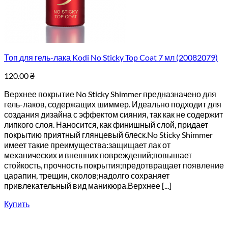
Топ для гель-лака Kodi No Sticky Top Coat 7 мл (20082079)
120.00
₴
Верхнее покрытие No Sticky Shimmer предназначено для
гель-лаков, содержащих шиммер. Идеально подходит для
создания дизайна с эффектом сияния, так как не содержит
липкого слоя. Наносится, как финишный слой, придает
покрытию приятный глянцевый блеск.No Sticky Shimmer
имеет такие преимущества:защищает лак от
механических и внешних повреждений;повышает
стойкость, прочность покрытия;предотвращает появление
царапин, трещин, сколов;надолго сохраняет
привлекательный вид маникюра.Верхнее [...]
Купить