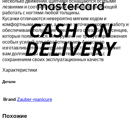
несколько движений. Щипчики оснащаются острыми
лезвиями и соответствующей формой, позволяющей
работать с ногтями любой толщины.
C
Кусачки отличаются невероятно мягким ходом и
комфортными ручками, а точное заточки ускоряет работу и
D
обеспечивает получение идеального среза без заусенцев,
которые появляются. Инструмент не требует приложения
особых усилий для обработки краев. Аксессуар
изготавливается из нержавеющей стали, он прослужит
вам долгие годы без дополнительного заточки с
сохранением своих эксплуатационных качеств
Характеристики
Детали
Brand
Zauber-manicure
Похожие