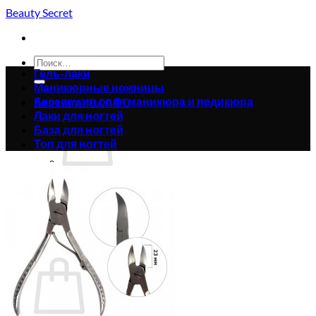
Skip
Beauty Secret
to
content
Искать:
Гель-лаки
Маникюрные ножницы
Аксессуары для маникюра и педикюра
Корзина /
0.00
₴
0
Лаки для ногтей
База для ногтей
Топ для ногтей
Корзина пуста.
Вернуться в магазин
0
Корзина