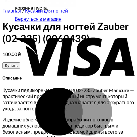
Корзина пуста.
Главная
/
Кусачки для ногтей
Вернуться в магазин
Кусачки для ногтей Zauber
V
(02-235) (0069439)
180.00
₴
Купить
Описание
Кусачки педикюрные титановые 02-235 Zauber Manicure —
M
практический профессиональный инструмент, который
затачивается вручную и предназначается для аккуратного
ухода за ногтевой пластины.
Изделие облегчает процесс обработки ноготков в
домашних условиях. Он делает педикюр быстрым и
безопасным, предоставляя желаемой длины всего за