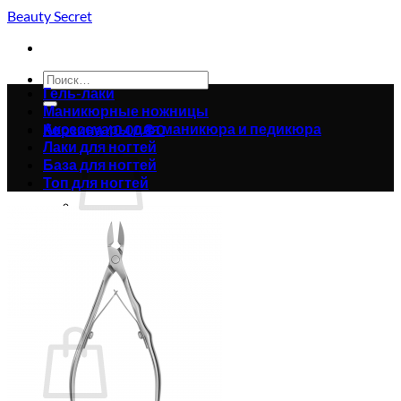
Skip
Beauty Secret
to
content
Искать:
Гель-лаки
Маникюрные ножницы
Аксессуары для маникюра и педикюра
Корзина /
0.00
₴
0
Лаки для ногтей
База для ногтей
Топ для ногтей
Корзина пуста.
Вернуться в магазин
0
Корзина