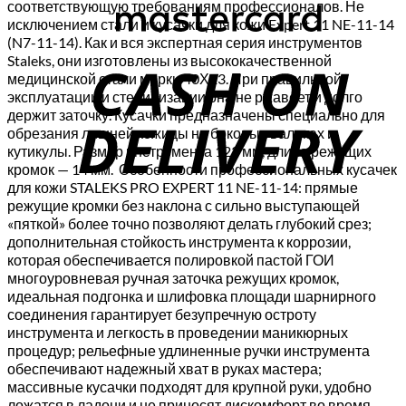
соответствующую требованиям профессионалов. Не
исключением стали и кусачки для кожи Expert 11 NE-11-14
C
(N7-11-14). Как и вся экспертная серия инструментов
Staleks, они изготовлены из высококачественной
D
медицинской стали марки 40Х13. При правильной
эксплуатации и стерилизации она не ржавеет и долго
держит заточку. Кусачки предназначены специально для
обрезания лишней кожицы на боковых валиках и
кутикулы. Размер инструмента 123 мм, длина режущих
кромок — 14 мм. Особенности профессиональных кусачек
для кожи STALEKS PRO EXPERT 11 NE-11-14: прямые
режущие кромки без наклона с сильно выступающей
«пяткой» более точно позволяют делать глубокий срез;
дополнительная стойкость инструмента к коррозии,
которая обеспечивается полировкой пастой ГОИ
многоуровневая ручная заточка режущих кромок,
идеальная подгонка и шлифовка площади шарнирного
соединения гарантирует безупречную остроту
инструмента и легкость в проведении маникюрных
процедур; рельефные удлиненные ручки инструмента
обеспечивают надежный хват в руках мастера;
массивные кусачки подходят для крупной руки, удобно
ложатся в ладони и не приносят дискомфорт во время