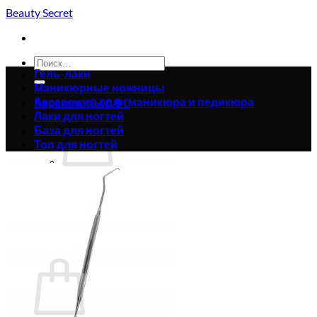
Skip
Beauty Secret
to
content
Искать:
Гель-лаки
Маникюрные ножницы
Аксессуары для маникюра и педикюра
Корзина /
0.00
₴
0
Лаки для ногтей
База для ногтей
Топ для ногтей
Корзина пуста.
Вернуться в магазин
0
Корзина