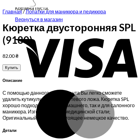
Корзина пуста.
Главная
/
Лопатки для маникюра и педикюра
Вернуться в магазин
Кюретка двусторонняя SPL
V
(9180)
82.00
₴
Купить
Описание
M
С помощью данного инструмента Вы легко сможете
удалить кутикулу или кожу ногтевого ложа. Кюретка SPL
хорошо подходит как для домашнего, так и для салонного
маникюра. Изготовлена из медицинской стали;
Оригинальный дизайн; Настоящее немецкое качество.
Детали