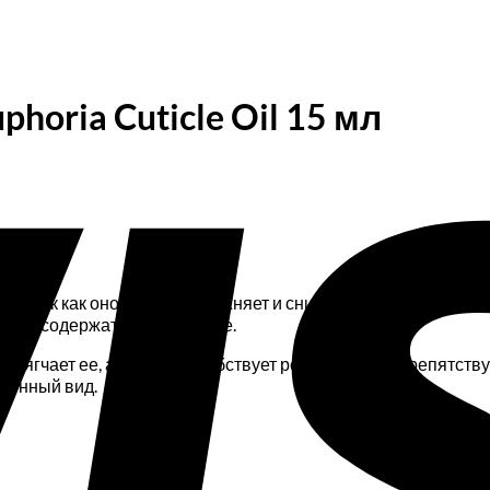
horia Cuticle Oil 15 мл
ю, так как оно питает, увлажняет и снимает малейшие воспа
имо содержать ее в порядке.
й, смягчает ее, а также способствует росту ногтей и препятс
оженный вид.