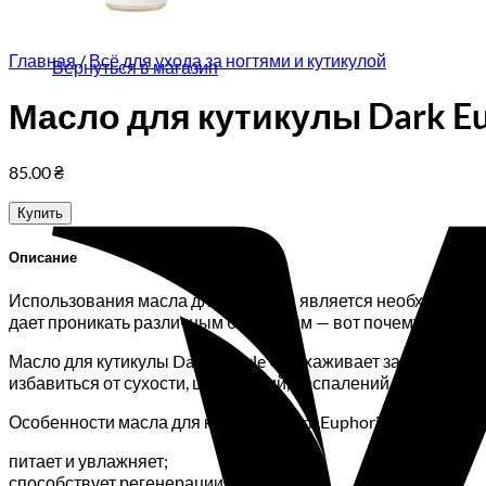
Корзина пуста.
Главная
/
Всё для ухода за ногтями и кутикулой
Вернуться в магазин
Масло для кутикулы Dark Eup
85.00
₴
Купить
Описание
Использования масла для кутикулы является необходимость
дает проникать различным бактериям — вот почему необход
Масло для кутикулы Dark Cuticle Oil ухаживает за кутикуло
избавиться от сухости, шелушений, воспалений и иметь ух
Особенности масла для кутикулы Dark Euphoria Cuticle Oil:
питает и увлажняет;
способствует регенерации;