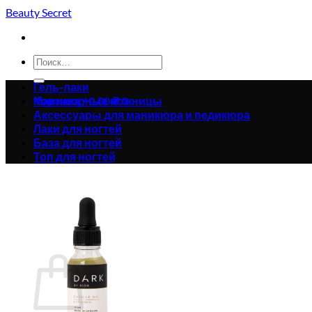
Skip
Beauty Secret
to
content
Искать:
Гель-лаки
Корзина /
Маникюрные ножницы
0.00
₴
0
Аксессуары для маникюра и педикюра
Лаки для ногтей
База для ногтей
Топ для ногтей
Корзина пуста.
Вернуться в магазин
0
Корзина