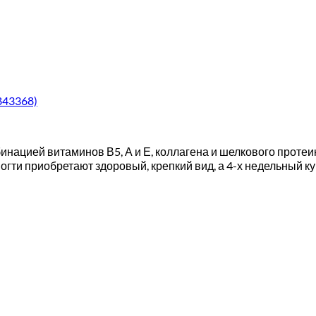
843368)
инацией витаминов В5, А и Е, коллагена и шелкового протеи
Ногти приобретают здоровый, крепкий вид, а 4-х недельный 