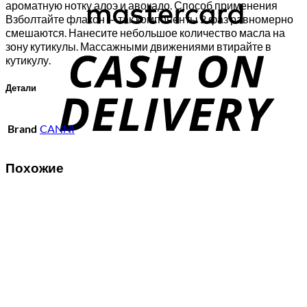
ароматную нотку алоэ и авокадо. Способ применения
Взболтайте флакон — так компоненты 2 фаз равномерно
C
смешаются. Нанесите небольшое количество масла на
зону кутикулы. Массажными движениями втирайте в
D
кутикулу.
Детали
Brand
CANNI
Похожие