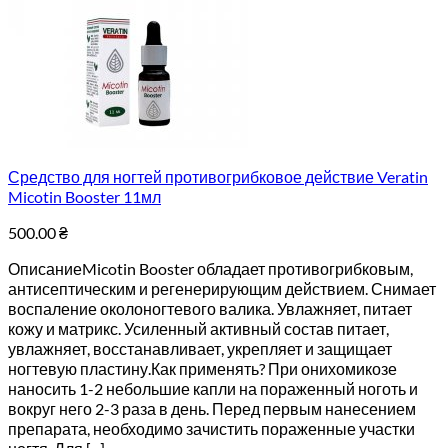
Средство для ногтей противогрибковое действие Veratin
Micotin Booster 11мл
500.00
₴
ОписаниеMicotin Booster обладает противогрибковым,
антисептическим и регенерирующим действием. Снимает
воспаление околоногтевого валика. Увлажняет, питает
кожу и матрикс. Усиленный активный состав питает,
увлажняет, восстанавливает, укрепляет и защищает
ногтевую пластину.Как применять? При онихомикозе
наносить 1-2 небольшие капли на пораженный ноготь и
вокруг него 2-3 раза в день. Перед первым нанесением
препарата, необходимо зачистить пораженные участки