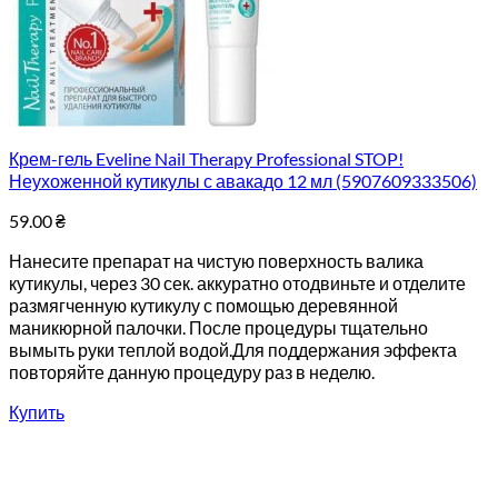
Крем-гель Eveline Nail Therapy Professional STOP!
Неухоженной кутикулы с авакадо 12 мл (5907609333506)
59.00
₴
Нанесите препарат на чистую поверхность валика
кутикулы, через 30 сек. аккуратно отодвиньте и отделите
размягченную кутикулу с помощью деревянной
маникюрной палочки. После процедуры тщательно
вымыть руки теплой водой.Для поддержания эффекта
повторяйте данную процедуру раз в неделю.
Купить