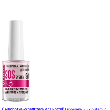
Сыворотка-укрепитель для ногтей Luxvisage SOS System 9