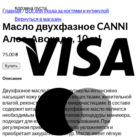
Корзина пуста.
Главная
/
Всё для ухода за ногтями и кутикулой
Вернуться в магазин
Масло двухфазное CANNI
V
Алоэ-Авокадо, 10 ml
75.00
₴
Купить
Описание
M
Двухфазное масло Canni для кутикулы интенсивно
насыщает кожу питательными веществами, живительной
влагой, реконструирующими микрочастицами. В составе
содержит витамины A и E. Двухфазное масло является
необходимым финальным этапом процедуры маникюра,
подходит для ежедневного использования. При
регулярном применении кутикула увлажняется и
приобретает аккуратный контур. Масло имеет лёгкую