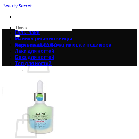
Skip
Beauty Secret
to
content
Искать:
Гель-лаки
Маникюрные ножницы
Аксессуары для маникюра и педикюра
Корзина /
0.00
₴
0
Лаки для ногтей
База для ногтей
Топ для ногтей
Корзина пуста.
Вернуться в магазин
0
Корзина