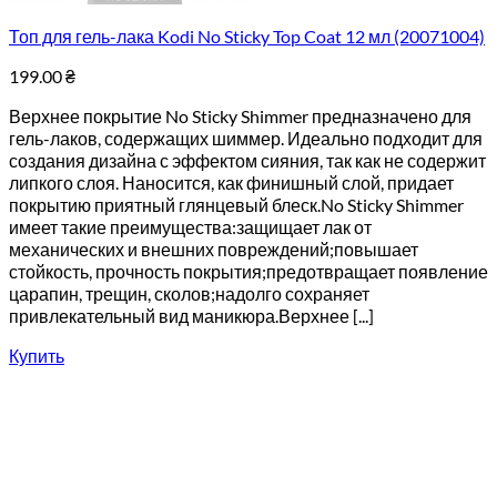
Топ для гель-лака Kodi No Sticky Top Coat 12 мл (20071004)
199.00
₴
Верхнее покрытие No Sticky Shimmer предназначено для
гель-лаков, содержащих шиммер. Идеально подходит для
создания дизайна с эффектом сияния, так как не содержит
липкого слоя. Наносится, как финишный слой, придает
покрытию приятный глянцевый блеск.No Sticky Shimmer
имеет такие преимущества:защищает лак от
механических и внешних повреждений;повышает
стойкость, прочность покрытия;предотвращает появление
царапин, трещин, сколов;надолго сохраняет
привлекательный вид маникюра.Верхнее [...]
Купить