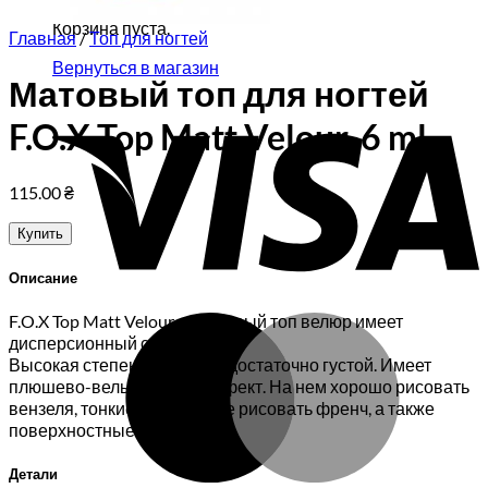
Корзина пуста.
Главная
/
Топ для ногтей
Вернуться в магазин
Матовый топ для ногтей
V
F.O.X Top Matt Velour, 6 ml
115.00
₴
Купить
Описание
F.O.X Top Matt Velour — матовый топ велюр имеет
M
дисперсионный слой.
Высокая степень вязкости, достаточно густой. Имеет
плюшево-вельветовый эффект. На нем хорошо рисовать
вензеля, тонкие линии, даже рисовать френч, а также
поверхностные дизайны.
Детали