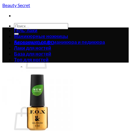
Skip
Beauty Secret
to
content
Искать:
Гель-лаки
Маникюрные ножницы
Аксессуары для маникюра и педикюра
Корзина /
0.00
₴
0
Лаки для ногтей
База для ногтей
Топ для ногтей
Корзина пуста.
Вернуться в магазин
0
Корзина