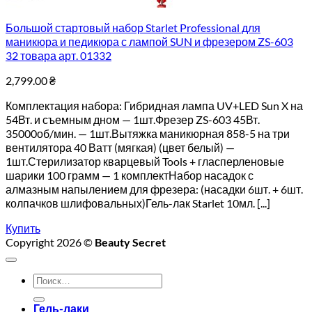
Большой стартовый набор Starlet Professional для
маникюра и педикюра с лампой SUN и фрезером ZS-603
32 товара арт. 01332
2,799.00
₴
Комплектация набора: Гибридная лампа UV+LED Sun X на
54Вт. и съемным дном — 1шт.Фрезер ZS-603 45Вт.
35000об/мин. — 1шт.Вытяжка маникюрная 858-5 на три
вентилятора 40 Ватт (мягкая) (цвет белый) —
1шт.Стерилизатор кварцевый Tools + гласперленовые
шарики 100 грамм — 1 комплектНабор насадок с
алмазным напылением для фрезера: (насадки 6шт. + 6шт.
колпачков шлифовальных)Гель-лак Starlet 10мл. [...]
Купить
Copyright 2026 ©
Beauty Secret
Искать:
Гель-лаки