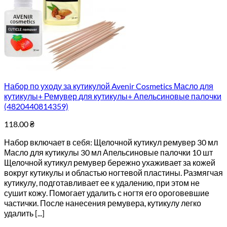
Набор по уходу за кутикулой Avenir Cosmetics Масло для
кутикулы+ Ремувер для кутикулы+ Апельсиновые палочки
(4820440814359)
118.00
₴
Набор включает в себя: Щелочной кутикул ремувер 30 мл
Масло для кутикулы 30 мл Апельсиновые палочки 10 шт
Щелочной кутикул ремувер бережно ухаживает за кожей
вокруг кутикулы и областью ногтевой пластины. Размягчая
кутикулу, подготавливает ее к удалению, при этом не
сушит кожу. Помогает удалить с ногтя его ороговевшие
частички. После нанесения ремувера, кутикулу легко
удалить [...]