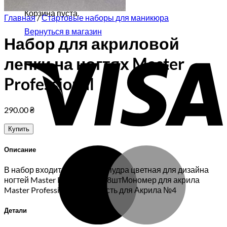
Корзина пуста.
Главная
/
Стартовые наборы для маникюра
Вернуться в магазин
Набор для акриловой
V
лепки на ногтях Master
Professional
290.00
₴
Купить
M
Описание
В набор входит: Акриловая пудра цветная для дизайна
ногтей Master Professional,18штМономер для акрила
Master Professional, 30млКисть для Акрила №4
Детали