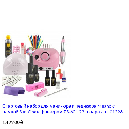
Стартовый набор для маникюра и педикюра Milano с
лампой Sun One и фрезером ZS-601 23 товара арт. 01328
1,499.00
₴