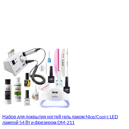
Набор для покрытия ногтей гель лаком Nice/Cool с LED
лампой 54 Вт и фрезером DM-211