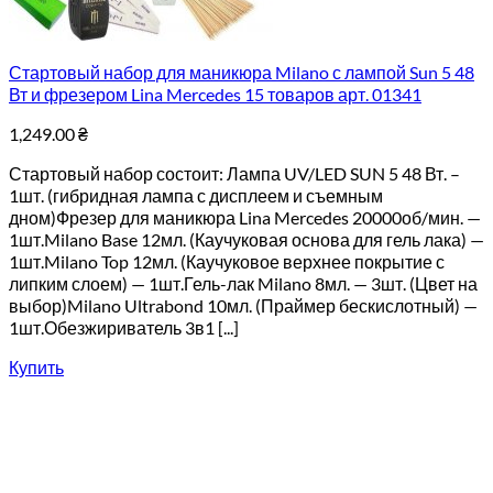
Стартовый набор для маникюра Milano с лампой Sun 5 48
Вт и фрезером Lina Mercedes 15 товаров арт. 01341
1,249.00
₴
Стартовый набор состоит: Лампа UV/LED SUN 5 48 Вт. –
1шт. (гибридная лампа с дисплеем и съемным
дном)Фрезер для маникюра Lina Mercedes 20000об/мин. —
1шт.Milano Base 12мл. (Каучуковая основа для гель лака) —
1шт.Milano Top 12мл. (Каучуковое верхнее покрытие с
липким слоем) — 1шт.Гель-лак Milano 8мл. — 3шт. (Цвет на
выбор)Milano Ultrabond 10мл. (Праймер бескислотный) —
1шт.Обезжириватель 3в1 [...]
Купить