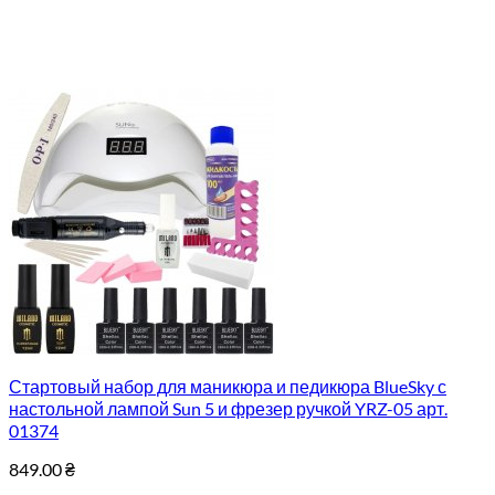
Стартовый набор для маникюра и педикюра BlueSky с
настольной лампой Sun 5 и фрезер ручкой YRZ-05 арт.
01374
849.00
₴