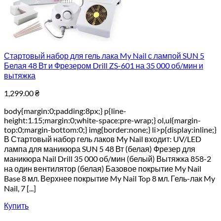
Стартовый набор для гель лака My Nail с лампой SUN 5
Белая 48 Вт и Фрезером Drill ZS-601 на 35 000 об/мин и
вытяжка
1,299.00
₴
body{margin:0;padding:8px;} p{line-
height:1.15;margin:0;white-space:pre-wrap;} ol,ul{margin-
top:0;margin-bottom:0;} img{border:none;} li>p{display:inline;}
В Стартовый набор гель лаков My Nail входит: UV/LED
лампа для маникюра SUN 5 48 Вт (белая) Фрезер для
маникюра Nail Drill 35 000 об/мин (белый) Вытяжка 858-2
на один вентилятор (белая) Базовое покрытие My Nail
Base 8 мл. Верхнее покрытие My Nail Top 8 мл. Гель-лак My
Nail, 7 [...]
Купить