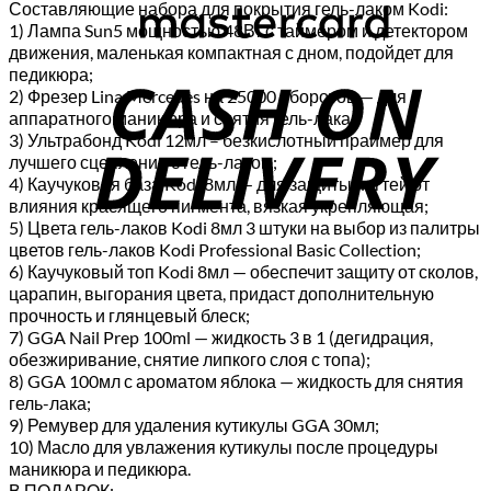
Составляющие набора для покрытия гель-лаком Kodi:
1) Лампа Sun5 мощностью 48Вт с таймером и детектором
C
движения, маленькая компактная с дном, подойдет для
педикюра;
D
2) Фрезер Lina Mercedes на 25000 оборотов — для
аппаратного маникюра и снятия гель-лака;
3) Ультрабонд Kodi 12мл – безкислотный праймер для
лучшего сцепления с гель-лаком;
4) Каучуковая база Kodi 8мл — для защиты ногтей от
влияния красящего пигмента, вязкая укрепляющая;
5) Цвета гель-лаков Kodi 8мл 3 штуки на выбор из палитры
цветов гель-лаков Kodi Professional Basic Collection;
6) Каучуковый топ Kodi 8мл — обеспечит защиту от сколов,
царапин, выгорания цвета, придаст дополнительную
прочность и глянцевый блеск;
7) GGA Nail Prep 100ml — жидкость 3 в 1 (дегидрация,
обезжиривание, снятие липкого слоя с топа);
8) GGA 100мл с ароматом яблока — жидкость для снятия
гель-лака;
9) Ремувер для удаления кутикулы GGA 30мл;
10) Масло для увлажения кутикулы после процедуры
маникюра и педикюра.
В ПОДАРОК: