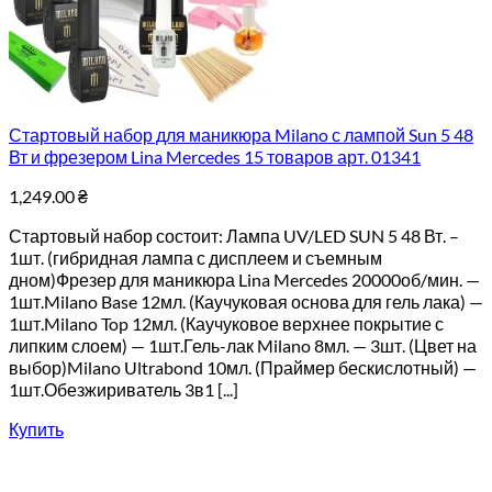
Стартовый набор для маникюра Milano с лампой Sun 5 48
Вт и фрезером Lina Mercedes 15 товаров арт. 01341
1,249.00
₴
Стартовый набор состоит: Лампа UV/LED SUN 5 48 Вт. –
1шт. (гибридная лампа с дисплеем и съемным
дном)Фрезер для маникюра Lina Mercedes 20000об/мин. —
1шт.Milano Base 12мл. (Каучуковая основа для гель лака) —
1шт.Milano Top 12мл. (Каучуковое верхнее покрытие с
липким слоем) — 1шт.Гель-лак Milano 8мл. — 3шт. (Цвет на
выбор)Milano Ultrabond 10мл. (Праймер бескислотный) —
1шт.Обезжириватель 3в1 [...]
Купить