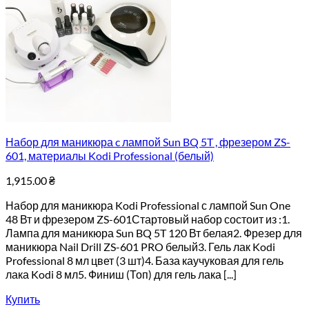
Набор для маникюра c лампой Sun BQ 5T , фрезером ZS-
601, материалы Kodi Professional (белый)
1,915.00
₴
Набор для маникюра Kodi Professional с лампой Sun One
48 Вт и фрезером ZS-601Стартовый набор состоит из :1.
Лампа для маникюра Sun BQ 5T 120 Вт белая2. Фрезер для
маникюра Nail Drill ZS-601 PRO белый3. Гель лак Kodi
Professional 8 мл цвет (3 шт)4. База каучуковая для гель
лака Kodi 8 мл5. Финиш (Топ) для гель лака [...]
Купить