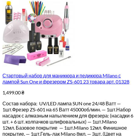
Стартовый набор для маникюра и педикюра Milano с
лампой Sun One и фрезером ZS-601 23 товара арт. 01328
1,499.00
₴
Состав набора: UV/LED лампа SUN one 24/48 Ватт —
1шт.Фрезер ZS-601 на 65 Ватт 45000об/мин. — 1шт.Набор
насадок с алмазным напылением для фрезера: (насадки 6
шт. + 6 шт. колпачков шлифовальных) — 1шт.Milano
12мл. Базовое покрытие — 1шт.Milano 12мл. Финишное
покрытие, — 1шт.Гель-лак Milano 8мл. — 3шт. (Цвет на