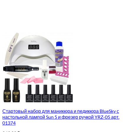
Стартовый набор для маникюра и педикюра BlueSky с
настольной лампой Sun 5 и фрезер ручкой YRZ-05 арт.
01374