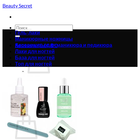
Skip
Beauty Secret
to
content
Искать:
Гель-лаки
Маникюрные ножницы
Аксессуары для маникюра и педикюра
Корзина /
0.00
₴
0
Лаки для ногтей
База для ногтей
Топ для ногтей
Корзина пуста.
Вернуться в магазин
0
Корзина