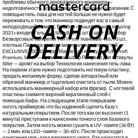
проблемы обычного декоративного маникюра —
недолговечность, подверженность сколам и царапинам. С
помощью гель-лака для ногтей больше не нужно будет
C
переживать о том, что маникюр подведет вас в самый
D
неподходящий момент. В набор «Beautiful hands in spring
2021» входит: Гель-лак Siller,8 мл (1 шт.) -цвет на выбор
Безворсовые салфетки TUFI Profi тканевые 4х6, 70 шт,
плотные Пилочка прямая минеральная для ногтей
EXCLUSIVE 100/100 грит Масло для кутикулы TUFI Profi
Premium, 50 мл — аромат на выбор Ремувер для кутикулы
Siller — аромт на выбор Технология нанесения гель-лака
На первом этапе нужно подготовить ногтевую пластину,
придать желаемую форму, сделав аппаратный или
обрезной маникюр, и тщательно очистить от пыли. Можно
использовать маникюрный набор или фрезер. С ногтевой
пластины снимите верхний кератиновый слой с
помощью бафа. На следующем этапе покрываем
ноготь праймером, что бы надежней сцепить базу с
натуральным покрытием. После того как он высохнет (1
минута) приступаем к нанесению тонкого слоя базового
покрытия. Затем ноготь можно сушить в UV−лампе (36 Вт)
— 2 мин. или LED−лампе — 30-60 с. После происходит
нанесение гель-лака желаемого цвета. Лак наносится в