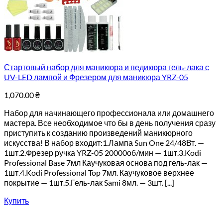
Стартовый набор для маникюра и педикюра гель-лака с
UV-LED лампой и Фрезером для маникюра YRZ-05
1,070.00
₴
Набор для начинающего профессионала или домашнего
мастера. Все необходимое что бы в день получения сразу
приступить к созданию произведений маникюрного
искусства! В набор входит:1.Лампа Sun One 24/48Вт. —
1шт.2.Фрезер ручка YRZ-05 20000об/мин — 1шт.3.Kodi
Professional Base 7мл Каучуковая основа под гель-лак —
1шт.4.Kodi Professional Top 7мл. Каучуковое верхнее
покрытие — 1шт.5.Гель-лак Sami 8мл. — 3шт. [...]
Купить