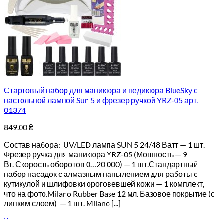
Стартовый набор для маникюра и педикюра BlueSky с
настольной лампой Sun 5 и фрезер ручкой YRZ-05 арт.
01374
849.00
₴
Состав набора: UV/LED лампа SUN 5 24/48 Ватт — 1 шт.
Фрезер ручка для маникюра YRZ-05 (Мощность — 9
Вт. Скорость оборотов 0…20 000) — 1 шт.Стандартный
набор насадок с алмазным напылением для работы с
кутикулой и шлифовки ороговевшей кожи — 1 комплект,
что на фото.Milano Rubber Base 12 мл. Базовое покрытие (с
липким слоем) — 1 шт. Milano [...]