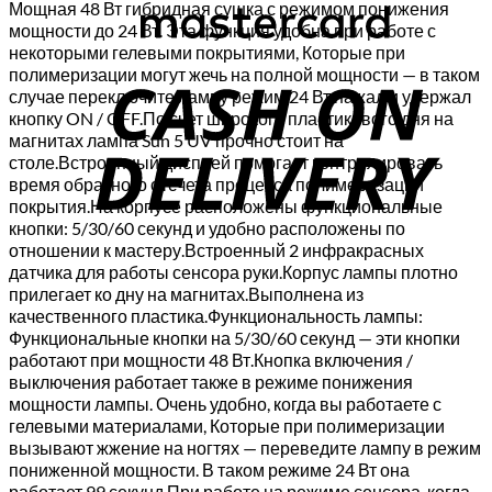
Мощная 48 Вт гибридная сушка с режимом понижения
мощности до 24 Вт. Эта функция удобна при работе с
C
некоторыми гелевыми покрытиями, Которые при
полимеризации могут жечь на полной мощности — в таком
D
случае переключите лампу режим 24 Вт нажал и удержал
кнопку ON / OFF.По счет широкого пластикового дня на
магнитах лампа Sun 5 UV прочно стоит на
столе.Встроенный дисплей помогает контролировать
время обратного отсчета процесса полимеризации
покрытия.На корпусе расположены функциональные
кнопки: 5/30/60 секунд и удобно расположены по
отношении к мастеру.Встроенный 2 инфракрасных
датчика для работы сенсора руки.Корпус лампы плотно
прилегает ко дну на магнитах.Выполнена из
качественного пластика.Функциональность лампы:
Функциональные кнопки на 5/30/60 секунд — эти кнопки
работают при мощности 48 Вт.Кнопка включения /
выключения работает также в режиме понижения
мощности лампы. Очень удобно, когда вы работаете с
гелевыми материалами, Которые при полимеризации
вызывают жжение на ногтях — переведите лампу в режим
пониженной мощности. В таком режиме 24 Вт она
работает 99 секунд.При работе на режиме сенсора, когда