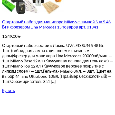
Стартовый набор для маникюра Milano с лампой Sun 5 48
Вт и фрезером Lina Mercedes 15 товаров арт. 01341
1,249.00
₴
Стартовый набор состоит: Лампа UV/LED SUN 5 48 Вт. –
1шт. (гибридная лампа с дисплеем и съемным
дном)Фрезер для маникюра Lina Mercedes 20000об/мин. —
1шт.Milano Base 12мл. (Каучуковая основа для гель лака) —
1шт.Milano Top 12мл. (Каучуковое верхнее покрытие с
липким слоем) — 1шт.Гель-лак Milano 8мл. — 3шт. (Цвет на
выбор)Milano Ultrabond 10мл. (Праймер бескислотный) —
1шт.Обезжириватель 3в1 [...]
Купить