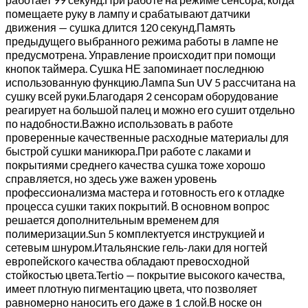
помещаете руку в лампу и срабатывают датчики
движения — сушка длится 120 секунд.Память
предыдущего выбранного режима работы в лампе не
предусмотрена. Управление происходит при помощи
кнопок таймера. Сушка НЕ запоминает последнюю
использованную функцию.Лампа Sun UV 5 рассчитана на
сушку всей руки.Благодаря 2 сенсорам оборудование
реагирует на большой палец и можно его сушит отдельно
по надобности.Важно использовать в работе
проверенные качественные расходные материалы для
быстрой сушки маникюра.При работе с лаками и
покрытиями среднего качества сушка тоже хорошо
справляется, но здесь уже важен уровень
профессионализма мастера и готовность его к отладке
процесса сушки таких покрытий. В основном вопрос
решается дополнительным временем для
полимеризации.Sun 5 комплектуется инструкцией и
сетевым шнуром.Итальянские гель-лаки для ногтей
европейского качества обладают превосходной
стойкостью цвета.Tertio — покрытие высокого качества,
имеет плотную пигментацию цвета, что позволяет
равномерно наносить его даже в 1 слой.В носке он