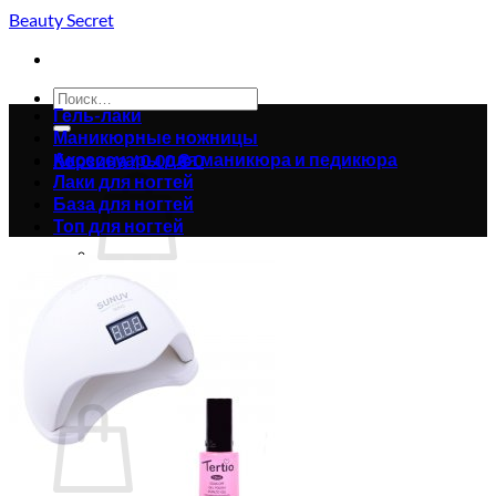
Skip
Beauty Secret
to
content
Искать:
Гель-лаки
Маникюрные ножницы
Аксессуары для маникюра и педикюра
Корзина /
0.00
₴
0
Лаки для ногтей
База для ногтей
Топ для ногтей
Корзина пуста.
Вернуться в магазин
0
Корзина