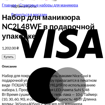
Главная
/
Стартовые наборы для маникюра
Корзина пуста.
Вернуться в магазин
Набор для маникюра
V
NC2L48WF в подарочной
упаковке
1,202.00
₴
Купить
Описание
M
Набор для покрытия ногтей гель-лаками Nice Cool в
подарочной упаковкеК набору прилагается в печатном
виде ПОШАГОВАЯ ИНСТРУКЦИЯ по использованию
набора.1. Профессиональная LED-лампа SuN 5, 48
Вт Время сушки геля — до 60 с гель-лака — 10 с. Таймер:
(10, 30, 60, 90), и сенсор до 99 сМощность: 48 Вт Длинна
волны: 365nm+405nm.2. Фрезер для маникюра