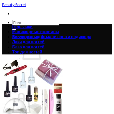
Skip
Beauty Secret
to
content
Искать:
Гель-лаки
Маникюрные ножницы
Аксессуары для маникюра и педикюра
Корзина /
0.00
₴
0
Лаки для ногтей
База для ногтей
Топ для ногтей
Корзина пуста.
Вернуться в магазин
0
Корзина