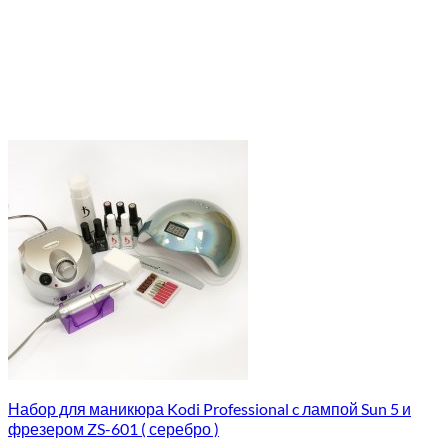
Набор для маникюра Kodi Professional c лампой Sun 5 и
фрезером ZS-601 ( серебро )