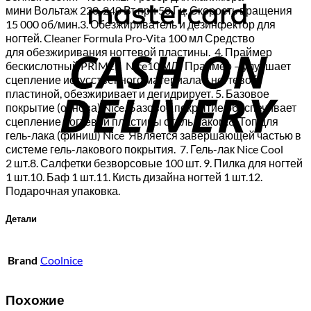
мини Вольтаж 220-240 Вт при 50 Гц. Скорость вращения
15 000 об/мин.3. Обезжириватель и дезинфектор для
C
ногтей. Cleaner Formula Pro-Vita 100 мл Средство
для обезжиривания ногтевой пластины. 4. Праймер
D
бескислотный PRIMER Nice10 МЛ. Праймер – улучшает
сцепление искусственного материала с ногтевой
пластиной, обезжиривает и дегидрирует. 5. Базовое
покрытие (основа) Nice. Базовое покрытие обеспечивает
сцепление ногтевой пластины с гель лаком.6. Топ для
гель-лака (финиш) Nice Является завершающей частью в
системе гель-лакового покрытия. 7. Гель-лак Nice Cool
2 шт.8. Салфетки безворсовые 100 шт. 9. Пилка для ногтей
1 шт.10. Баф 1 шт.11. Кисть дизайна ногтей 1 шт.12.
Подарочная упаковка.
Детали
Brand
Coolnice
Похожие