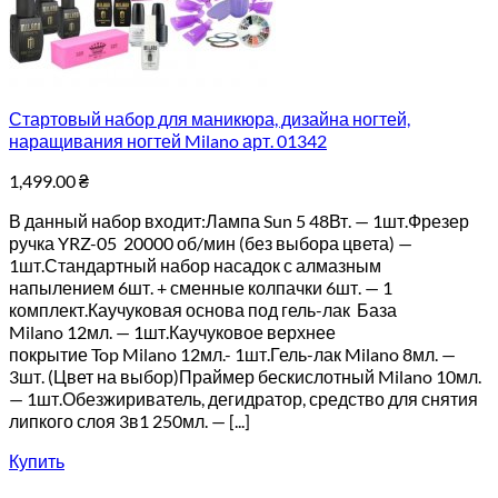
Стартовый набор для маникюра, дизайна ногтей,
наращивания ногтей Milano арт. 01342
1,499.00
₴
В данный набор входит:Лампа Sun 5 48Вт. — 1шт.Фрезер
ручка YRZ-05 20000 об/мин (без выбора цвета) —
1шт.Стандартный набор насадок с алмазным
напылением 6шт. + сменные колпачки 6шт. — 1
комплект.Каучуковая основа под гель-лак База
Milano 12мл. — 1шт.Каучуковое верхнее
покрытие Top Milano 12мл.- 1шт.Гель-лак Milano 8мл. —
3шт. (Цвет на выбор)Праймер бескислотный Milano 10мл.
— 1шт.Обезжириватель, дегидратор, средство для снятия
липкого слоя 3в1 250мл. — [...]
Купить