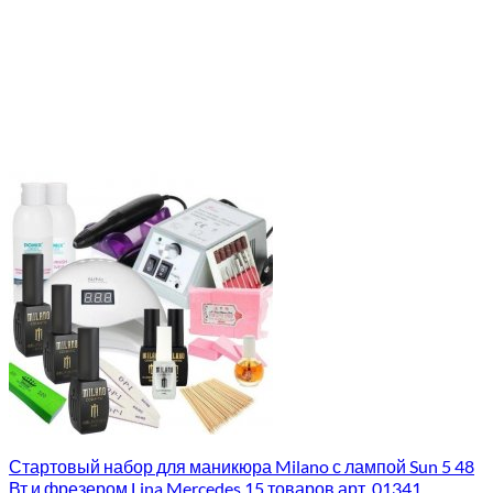
Стартовый набор для маникюра Milano с лампой Sun 5 48
Вт и фрезером Lina Mercedes 15 товаров арт. 01341