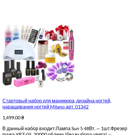
Стартовый набор для маникюра, дизайна ногтей,
наращивания ногтей Milano арт. 01342
1,499.00
₴
В данный набор входит:Лампа Sun 5 48Вт. — 1шт.Фрезер
ручка YRZ-05 20000 об/мин (без выбора цвета) —