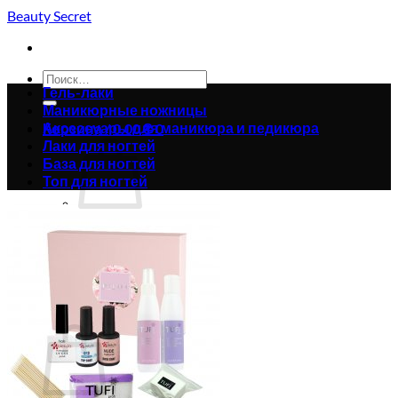
Skip
Beauty Secret
to
content
Искать:
Гель-лаки
Маникюрные ножницы
Аксессуары для маникюра и педикюра
Корзина /
0.00
₴
0
Лаки для ногтей
База для ногтей
Топ для ногтей
Корзина пуста.
Вернуться в магазин
0
Корзина