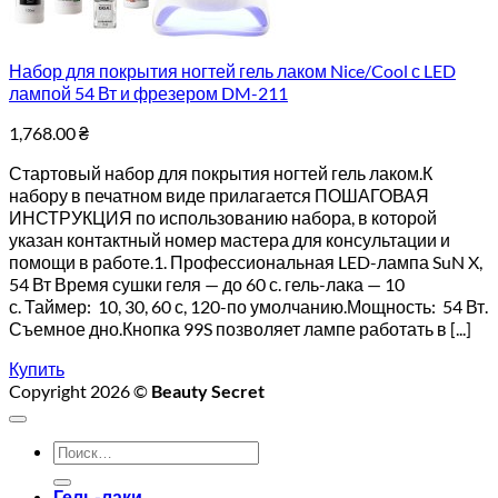
Набор для покрытия ногтей гель лаком Nice/Cool с LED
лампой 54 Вт и фрезером DM-211
1,768.00
₴
Стартовый набор для покрытия ногтей гель лаком.К
набору в печатном виде прилагается ПОШАГОВАЯ
ИНСТРУКЦИЯ по использованию набора, в которой
указан контактный номер мастера для консультации и
помощи в работе.1. Профессиональная LED-лампа SuN X,
54 Вт Время сушки геля — до 60 с. гель-лака — 10
с. Таймер: 10, 30, 60 с, 120-по умолчанию.Мощность: 54 Вт.
Съемное дно.Кнопка 99S позволяет лампе работать в [...]
Купить
Copyright 2026 ©
Beauty Secret
Искать:
Гель-лаки