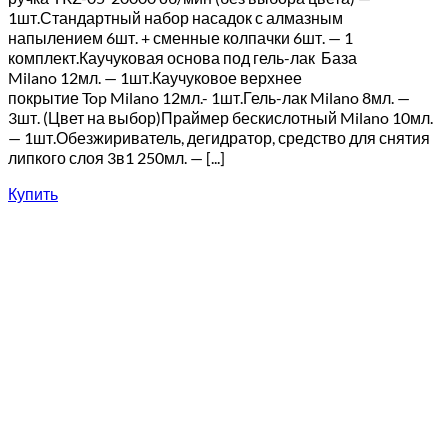
1шт.Стандартный набор насадок с алмазным
напылением 6шт. + сменные колпачки 6шт. — 1
комплект.Каучуковая основа под гель-лак База
Milano 12мл. — 1шт.Каучуковое верхнее
покрытие Top Milano 12мл.- 1шт.Гель-лак Milano 8мл. —
3шт. (Цвет на выбор)Праймер бескислотный Milano 10мл.
— 1шт.Обезжириватель, дегидратор, средство для снятия
липкого слоя 3в1 250мл. — [...]
Купить