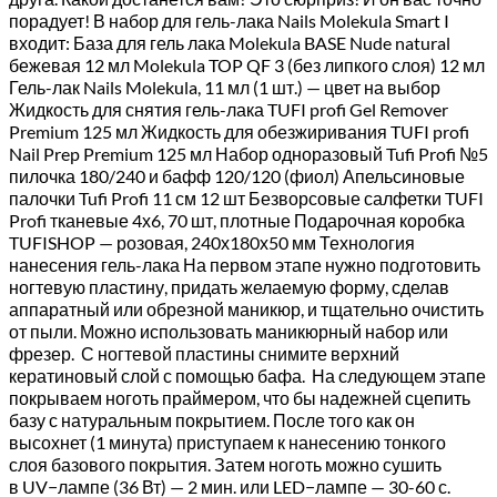
порадует! В набор для гель-лака Nails Molekula Smart I
входит: База для гель лака Molekula BASE Nude natural
бежевая 12 мл Molekula TOP QF 3 (без липкого слоя) 12 мл
Гель-лак Nails Molekula, 11 мл (1 шт.) — цвет на выбор
Жидкость для снятия гель-лака TUFI profi Gel Remover
Premium 125 мл Жидкость для обезжиривания TUFI profi
Nail Prep Premium 125 мл Набор одноразовый Tufi Profi №5
пилочка 180/240 и бафф 120/120 (фиол) Апельсиновые
палочки Tufi Profi 11 см 12 шт Безворсовые салфетки TUFI
Profi тканевые 4х6, 70 шт, плотные Подарочная коробка
TUFISHOP — розовая, 240х180х50 мм Технология
нанесения гель-лака На первом этапе нужно подготовить
ногтевую пластину, придать желаемую форму, сделав
аппаратный или обрезной маникюр, и тщательно очистить
от пыли. Можно использовать маникюрный набор или
фрезер. С ногтевой пластины снимите верхний
кератиновый слой с помощью бафа. На следующем этапе
покрываем ноготь праймером, что бы надежней сцепить
базу с натуральным покрытием. После того как он
высохнет (1 минута) приступаем к нанесению тонкого
слоя базового покрытия. Затем ноготь можно сушить
в UV−лампе (36 Вт) — 2 мин. или LED−лампе — 30-60 с.