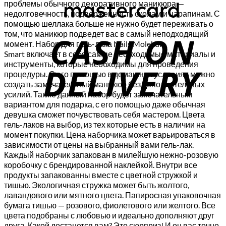
проблемы обычного декоративного маникюра —
недолговечность, подверженность сколам и царапинам. С
C
помощью шеллака больше не нужно будет переживать о
том, что маникюр подведет вас в самый неподходящий
D
момент. Набор для гель-лака Nails Molekula
Smart включает в себя самые необходимые материалы и
инструменты, которые необходимы для проведения
процедуры. С его помощью в домашних условиях можно
создать замечательный маникюр без дополнительных
усилий. Также данный набор будет замечательным
вариантом для подарка, с его помощью даже обычная
девушка сможет почувствовать себя мастером. Цвета
гель-лаков на выбор, из тех которые есть в наличии на
момент покупки. Цена наборчика может варьироваться в
зависимости от цены на выбранный вами гель-лак.
Каждый наборчик запакован в милейшую нежно-розовую
коробочку с брендированной наклейкой. Внутри все
продукты запакованны вместе с цветной стружкой и
тишью. Экологичная стружка может быть жолтого,
лавандового или мятного цвета. Папиросная упаковочная
бумага тишью — розового, фиолетового или желтого. Все
цвета подобраны с любовью и идеально дополняют друг
друга. Какой достанется вам? Это сюрприз! И он вас точно