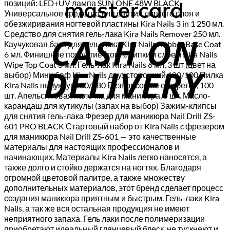
позиций: LED+UV лампа SUN ONE 48W BLACK
Универсальное средство для снятия липкого слоя и
обезжиривания ногтевой пластины Kira Nails 3 in 1 250 мл.
C
Средство для снятия гель-лака Kira Nails Remover 250 мл.
D
Каучуковая база для гель-лака Kira Nails Rubber Base Coat
6 мл. Финишное покрытие (топ) c липким слоем Kira Nails
Wipe Top Coat 6 мл. Гель-лак Kira Nails 6 мл, 3 шт (цвет на
выбор) Мини баф Kira Nails двухсторонний 100/100 Пилка
Kira Nails полукруг 100/180 Безворсовые салфетки, 100
шт. Апельсиновая палочка для маникюра, 5 шт. Масло-
карандаш для кутикулы (запах на выбор) Зажим-клипсы
для снятия гель-лака Фрезер для маникюра Nail Drill ZS-
601 PRO BLACK Стартовый набор от Kira Nails c фрезером
для маникюра Nail Drill ZS-601 — это качественные
материалы для настоящих профессионалов и
начинающих. Материалы Kira Nails легко наносятся, а
также долго и стойко держатся на ногтях. Благодаря
огромной цветовой палитре, а также множеству
дополнительных материалов, этот бренд сделает процесс
создания маникюра приятным и быстрым. Гель-лаки Kira
Nails, а так же вся остальная продукция не имеют
неприятного запаха. Гель лаки после полимеризации
приобретают идеальный глянцевый блеск, не тускнеют и