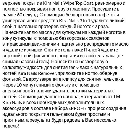
верхнее покрытие Kira Nails Wipe Top Coat, равномерно и
полностью покрывая ногтевую пластину. Просушите в
лампе 60 секунд. С помощью безворсовых салфеток и
универсального средства Kira Nails 3 in 1 удалите липкий
слой, тщательно протерев каждый ноготок 2 раза.
Нанесите каплю масла для кутикулы на каждый ноготок в
зону кутикулы, с помощью безворсовых салфеток
втирающими движениями тщательно распределите масло
и удалите излишки. Снятие гель-лака: Пилкой удалите
верхний слой финишного покрытия и слой гель-лака (не
снимая базовый гель). Нанесите на безворсовую
салфетку жидкость для снятия гель-лака с натуральных
ногтей Kira Nails Remover, приложите к ногтю, обернув
фольгой. Сверху закрепите клипсу для снятия гель-лака.
Через 10 минут снимите фольгу и с помощью
апельсиновой палочки удалите остатки материала с
ногтей. С помощью данного набора, материалов от ТМ
Kira Nails и всех необходимых дополнительных
аксессуаров в составе набора «PROFI» процесс создания
идеального покрытия гель-лаком будет простым и
приятным, а результат будет радовать Вас несколько
недель!