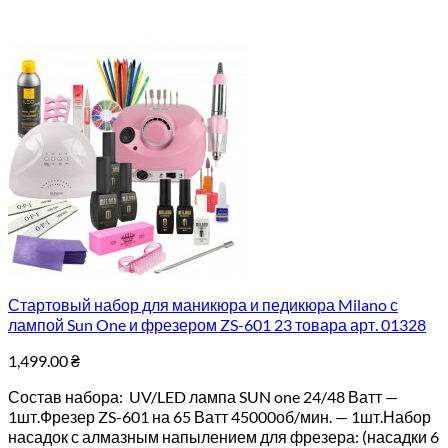
Стартовый набор для маникюра и педикюра Milano с
лампой Sun One и фрезером ZS-601 23 товара арт. 01328
1,499.00
₴
Состав набора: UV/LED лампа SUN one 24/48 Ватт —
1шт.Фрезер ZS-601 на 65 Ватт 45000об/мин. — 1шт.Набор
насадок с алмазным напылением для фрезера: (насадки 6