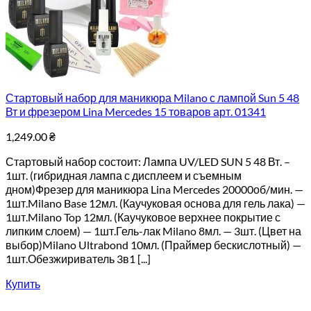
Стартовый набор для маникюра Milano с лампой Sun 5 48
Вт и фрезером Lina Mercedes 15 товаров арт. 01341
1,249.00
₴
Стартовый набор состоит: Лампа UV/LED SUN 5 48 Вт. –
1шт. (гибридная лампа с дисплеем и съемным
дном)Фрезер для маникюра Lina Mercedes 20000об/мин. —
1шт.Milano Base 12мл. (Каучуковая основа для гель лака) —
1шт.Milano Top 12мл. (Каучуковое верхнее покрытие с
липким слоем) — 1шт.Гель-лак Milano 8мл. — 3шт. (Цвет на
выбор)Milano Ultrabond 10мл. (Праймер бескислотный) —
1шт.Обезжириватель 3в1 [...]
Купить