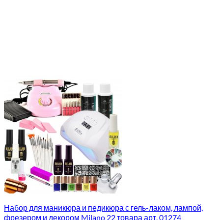
Набор для маникюра и педикюра с гель-лаком, лампой,
фрезером и декором Milano 22 товара арт. 01274