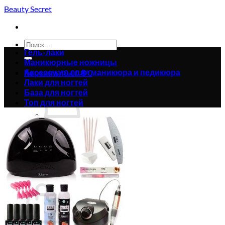
Skip
Beauty Secret
to
content
Искать:
Гель-лаки
Маникюрные ножницы
Аксессуары для маникюра и педикюра
Корзина /
0.00
₴
0
Лаки для ногтей
База для ногтей
Топ для ногтей
Корзина пуста.
Вернуться в магазин
0
Корзина