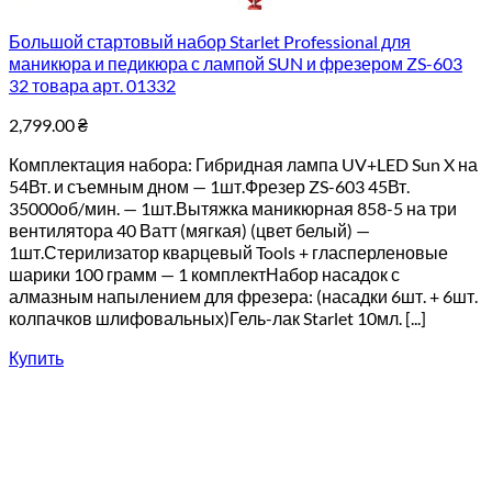
Большой стартовый набор Starlet Professional для
маникюра и педикюра с лампой SUN и фрезером ZS-603
32 товара арт. 01332
2,799.00
₴
Комплектация набора: Гибридная лампа UV+LED Sun X на
54Вт. и съемным дном — 1шт.Фрезер ZS-603 45Вт.
35000об/мин. — 1шт.Вытяжка маникюрная 858-5 на три
вентилятора 40 Ватт (мягкая) (цвет белый) —
1шт.Стерилизатор кварцевый Tools + гласперленовые
шарики 100 грамм — 1 комплектНабор насадок с
алмазным напылением для фрезера: (насадки 6шт. + 6шт.
колпачков шлифовальных)Гель-лак Starlet 10мл. [...]
Купить