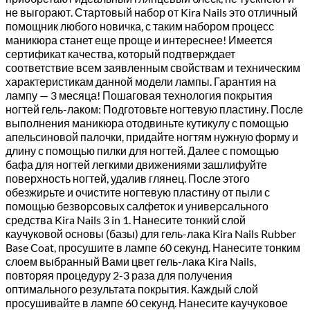
не выгорают. Стартовый набор от Kira Nails это отличный
помощник любого новичка, с таким набором процесс
маникюра станет еще проще и интереснее! Имеется
сертификат качества, который подтверждает
соответствие всем заявленным свойствам и техническим
характеристикам данной модели лампы. Гарантия на
лампу — 3 месяца! Пошаговая технология покрытия
ногтей гель-лаком: Подготовьте ногтевую пластину. После
выполнения маникюра отодвиньте кутикулу с помощью
апельсиновой палочки, придайте ногтям нужную форму и
длину с помощью пилки для ногтей. Далее с помощью
бафа для ногтей легкими движениями зашлифуйте
поверхность ногтей, удалив глянец. После этого
обезжирьте и очистите ногтевую пластину от пыли с
помощью безворсовых салфеток и универсального
средства Kira Nails 3 in 1. Нанесите тонкий слой
каучуковой основы (базы) для гель-лака Kira Nails Rubber
Base Coat, просушите в лампе 60 секунд. Нанесите тонким
слоем выбранный Вами цвет гель-лака Kira Nails,
повторяя процедуру 2-3 раза для получения
оптимального результата покрытия. Каждый слой
просушивайте в лампе 60 секунд. Нанесите каучуковое