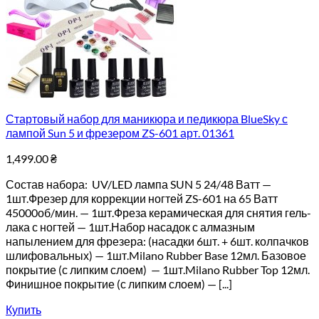
Стартовый набор для маникюра и педикюра BlueSky с
лампой Sun 5 и фрезером ZS-601 арт. 01361
1,499.00
₴
Состав набора: UV/LED лампа SUN 5 24/48 Ватт —
1шт.Фрезер для коррекции ногтей ZS-601 на 65 Ватт
45000об/мин. — 1шт.Фреза керамическая для снятия гель-
лака с ногтей — 1шт.Набор насадок с алмазным
напылением для фрезера: (насадки 6шт. + 6шт. колпачков
шлифовальных) — 1шт.Milano Rubber Base 12мл. Базовое
покрытие (с липким слоем) — 1шт.Milano Rubber Top 12мл.
Финишное покрытие (с липким слоем) — [...]
Купить