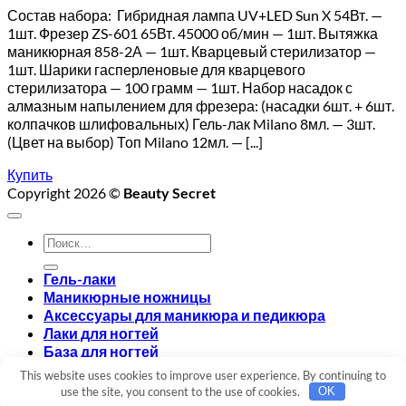
Состав набора: Гибридная лампа UV+LED Sun X 54Вт. —
1шт. Фрезер ZS-601 65Вт. 45000 об/мин — 1шт. Вытяжка
маникюрная 858-2А — 1шт. Кварцевый стерилизатор —
1шт. Шарики гасперленовые для кварцевого
стерилизатора — 100 грамм — 1шт. Набор насадок с
алмазным напылением для фрезера: (насадки 6шт. + 6шт.
колпачков шлифовальных) Гель-лак Milano 8мл. — 3шт.
(Цвет на выбор) Топ Milano 12мл. — [...]
Купить
Copyright 2026 ©
Beauty Secret
Искать:
Гель-лаки
Маникюрные ножницы
Аксессуары для маникюра и педикюра
Лаки для ногтей
База для ногтей
Топ для ногтей
This website uses cookies to improve user experience. By continuing to
Вход
use the site, you consent to the use of cookies.
OK