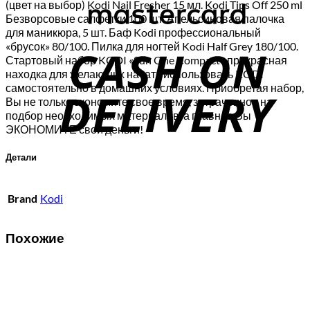
(цвет на выбор) Kodi Nail Fresher 15 мл. Kodi Tips Off 250 ml
Безворсовые салфетки 100 шт. Апельсиновая палочка
C
для маникюра, 5 шт. Баф Kodi профессиональный
«брусок» 80/100. Пилка для ногтей Kodi Half Grey 180/100.
D
Стартовый набор KODI «Sun One Compact» прекрасная
находка для желающих начать использовать KODI
самостоятельно в домашних условиях. Приобретая набор,
Вы не только экономите свое время, затраченное на
подбор необходимых материалов, а главное Вы
ЭКОНОМИТЕ свои деньги!
Детали
Brand
Kodi
Похожие