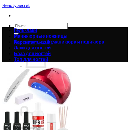
Skip
Beauty Secret
to
content
Искать:
Гель-лаки
Маникюрные ножницы
Аксессуары для маникюра и педикюра
Корзина /
0.00
₴
0
Лаки для ногтей
База для ногтей
Топ для ногтей
Корзина пуста.
Вернуться в магазин
0
Корзина