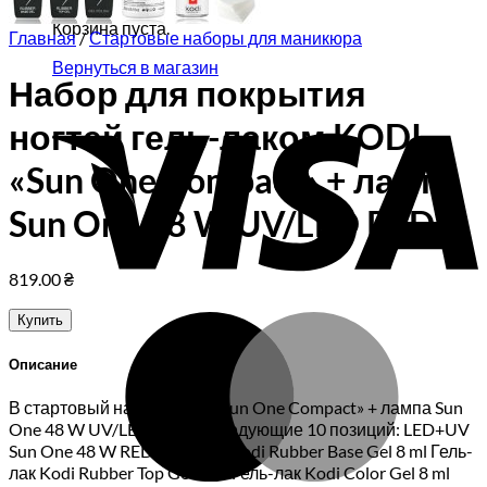
Корзина пуста.
Главная
/
Стартовые наборы для маникюра
Вернуться в магазин
Набор для покрытия
V
ногтей гель-лаком KODI
«Sun One Compact» + лампа
Sun One 48 W UV/LED RED
819.00
₴
M
Купить
Описание
В стартовый набор KODI «Sun One Compact» + лампа Sun
One 48 W UV/LED вошли следующие 10 позиций: LED+UV
Sun One 48 W RED Гель-лак Kodi Rubber Base Gel 8 ml Гель-
лак Kodi Rubber Top Gel 8 ml Гель-лак Kodi Color Gel 8 ml