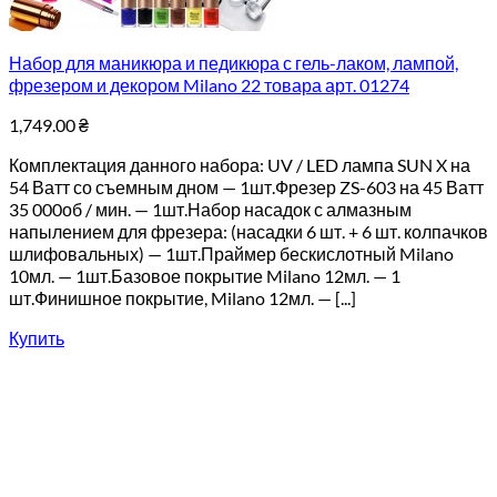
Набор для маникюра и педикюра с гель-лаком, лампой,
фрезером и декором Milano 22 товара арт. 01274
1,749.00
₴
Комплектация данного набора: UV / LED лампа SUN X на
54 Ватт со съемным дном — 1шт.Фрезер ZS-603 на 45 Ватт
35 000об / мин. — 1шт.Набор насадок с алмазным
напылением для фрезера: (насадки 6 шт. + 6 шт. колпачков
шлифовальных) — 1шт.Праймер бескислотный Milano
10мл. — 1шт.Базовое покрытие Milano 12мл. — 1
шт.Финишное покрытие, Milano 12мл. — [...]
Купить