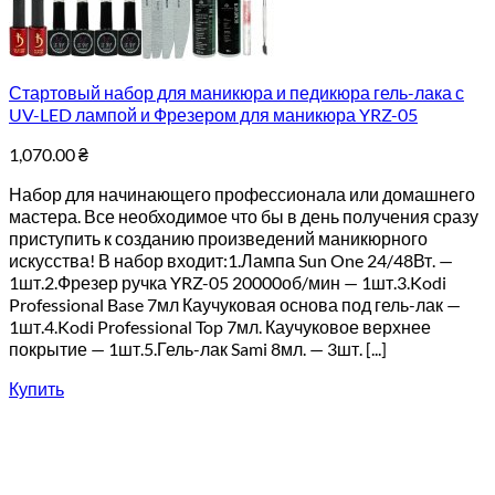
Стартовый набор для маникюра и педикюра гель-лака с
UV-LED лампой и Фрезером для маникюра YRZ-05
1,070.00
₴
Набор для начинающего профессионала или домашнего
мастера. Все необходимое что бы в день получения сразу
приступить к созданию произведений маникюрного
искусства! В набор входит:1.Лампа Sun One 24/48Вт. —
1шт.2.Фрезер ручка YRZ-05 20000об/мин — 1шт.3.Kodi
Professional Base 7мл Каучуковая основа под гель-лак —
1шт.4.Kodi Professional Top 7мл. Каучуковое верхнее
покрытие — 1шт.5.Гель-лак Sami 8мл. — 3шт. [...]
Купить