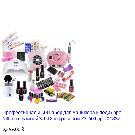
Профессиональный набор для маникюра и педикюра
Milano с лампой SUN X и фрезером ZS-601 арт. 01337
2,599.00
₴