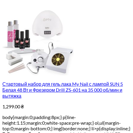
Стартовый набор для гель лака My Nail с лампой SUN 5
Белая 48 Вт и Фрезером Drill ZS-601 на 35 000 об/мин и
вытяжка
1,299.00
₴
body{margin:0;padding:8px;} p{line-
height:1.15;margin:0;white-space:pre-wrap;} ol,ul{margin-
top:0;margin-bottom:0;} img{border:none;} li>p{display:inline;}