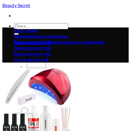
Skip
Beauty Secret
to
content
Искать:
Гель-лаки
Маникюрные ножницы
Аксессуары для маникюра и педикюра
Корзина /
0.00
₴
0
Лаки для ногтей
База для ногтей
Топ для ногтей
Корзина пуста.
Вернуться в магазин
0
Корзина