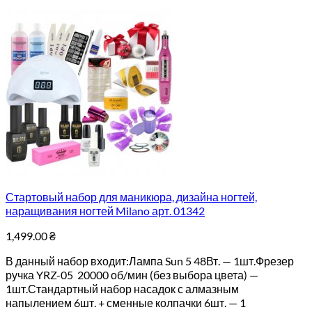
Стартовый набор для маникюра, дизайна ногтей,
наращивания ногтей Milano арт. 01342
1,499.00
₴
В данный набор входит:Лампа Sun 5 48Вт. — 1шт.Фрезер
ручка YRZ-05 20000 об/мин (без выбора цвета) —
1шт.Стандартный набор насадок с алмазным
напылением 6шт. + сменные колпачки 6шт. — 1