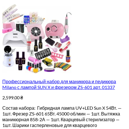
Профессиональный набор для маникюра и педикюра
Milano с лампой SUN X и фрезером ZS-601 арт. 01337
2,599.00
₴
Состав набора: Гибридная лампа UV+LED Sun X 54Вт. —
1шт. Фрезер ZS-601 65Вт. 45000 об/мин — 1шт. Вытяжка
маникюрная 858-2А — 1шт. Кварцевый стерилизатор —
1шт. Шарики гасперленовые для кварцевого