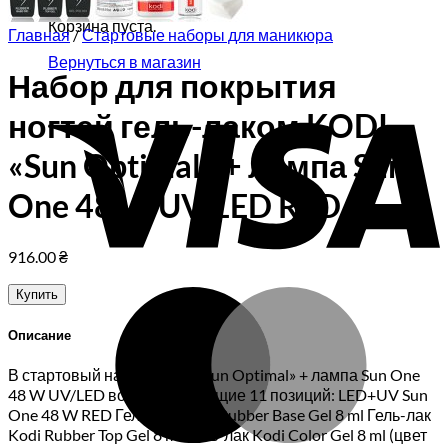
Корзина пуста.
Главная
/
Стартовые наборы для маникюра
Вернуться в магазин
Набор для покрытия
V
ногтей гель-лаком KODI
«Sun Optimal» + лампа Sun
One 48 W UV/LED RED
916.00
₴
M
Купить
Описание
В стартовый набор KODI «Sun Optimal» + лампа Sun One
48 W UV/LED вошли следующие 11 позиций: LED+UV Sun
One 48 W RED Гель-лак Kodi Rubber Base Gel 8 ml Гель-лак
Kodi Rubber Top Gel 8 ml Гель-лак Kodi Color Gel 8 ml (цвет