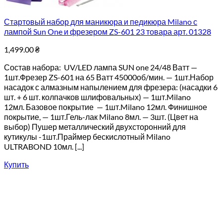
Стартовый набор для маникюра и педикюра Milano с
лампой Sun One и фрезером ZS-601 23 товара арт. 01328
1,499.00
₴
Состав набора: UV/LED лампа SUN one 24/48 Ватт —
1шт.Фрезер ZS-601 на 65 Ватт 45000об/мин. — 1шт.Набор
насадок с алмазным напылением для фрезера: (насадки 6
шт. + 6 шт. колпачков шлифовальных) — 1шт.Milano
12мл. Базовое покрытие — 1шт.Milano 12мл. Финишное
покрытие, — 1шт.Гель-лак Milano 8мл. — 3шт. (Цвет на
выбор) Пушер металлический двухсторонний для
кутикулы -1шт.Праймер бескислотный Milano
ULTRABOND 10мл. [...]
Купить