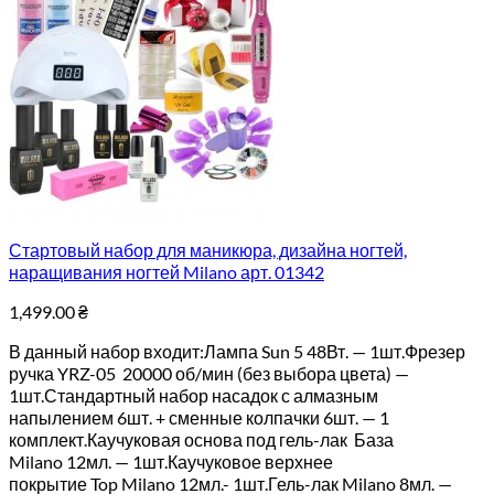
Стартовый набор для маникюра, дизайна ногтей,
наращивания ногтей Milano арт. 01342
1,499.00
₴
В данный набор входит:Лампа Sun 5 48Вт. — 1шт.Фрезер
ручка YRZ-05 20000 об/мин (без выбора цвета) —
1шт.Стандартный набор насадок с алмазным
напылением 6шт. + сменные колпачки 6шт. — 1
комплект.Каучуковая основа под гель-лак База
Milano 12мл. — 1шт.Каучуковое верхнее
покрытие Top Milano 12мл.- 1шт.Гель-лак Milano 8мл. —