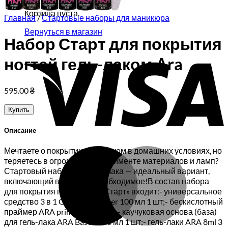
Корзина пуста.
Главная
/
Стартовые наборы для маникюра
Вернуться в магазин
Набор Старт для покрытия
V
ногтей гель-лаком Ara
595.00
₴
Купить
Описание
M
Мечтаете о покрытии гель-лаком в домашних условиях, но
теряетесь в огромном ассортименте материалов и ламп?
Стартовый набор для гель-лака — идеальный вариант,
включающий все самое необходимое!В состав набора
для покрытия гель-лаком «Старт» входит:- универсальное
средство 3 в 1 GRACE Cleanser 100 мл 1 шт;- бескислотный
праймер ARA primer 8 мл 1 шт;- каучуковая основа (база)
для гель-лака ARA Base Gel 8 мл 1 шт;- гель-лаки ARA 8ml 3