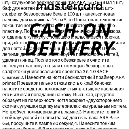
шт;- каучуковое верхнее покрытие ARA Top Gel 8 мл 1 шт;-
баф для ногтей LPnails 1 шт.;- пилка для ногтей 1 шт;-
C
салфетки безворсовые белые 100 шт;- апельсиновая
палочка для маникюра 15 см 5 шт.Пошаговая технология
D
покрытия ногтей гель-лаком 1. Подготовьте ногтевую
пластину. После выполнения гигиенического маникюра
отодвиньте кутикулу с помощью апельсиновой палочки,
придайте ногтям нужную форму и длину с помощью пилки
для ногтей. Далее с помощью бафа для ногтей LPnails
легкими движениями зашлифуйте поверхность ногтей,
удалив глянец. После этого обезжирьте и очистите
ногтевую пластину от пыли с помощью безворсовых
салфеток и универсального средства 3 в 1 GRACE
Cleanser.2. Нанесите на ногти бескислотный праймер ARA
primer. Предварительно отжав кисть о край баночки,
наносите средство полосками стык-в-стык, не наслаивая
его и избегая попадания на кожу. Высыхая, средство
образует на поверхности ногтя эффект «двухстороннего
скотча», улучшая сцепку материала с натуральным ногтем.
Не требует полимеризации в лампе.3. Нанесите тонкий
слой каучуковой основы (базы) для гель-лака ARA Base
Gel, просушите в лампе 60 секунд.4. Нанесите тонким
слоем выбранный Вами цвет гель-лака ARA, повторяя