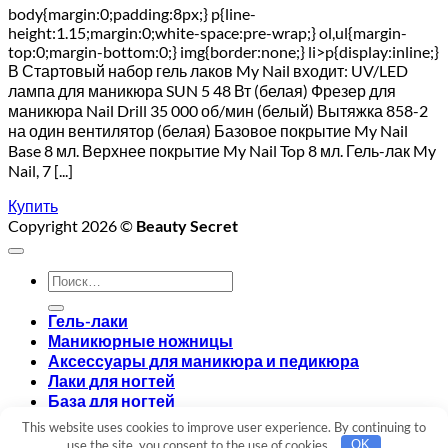
body{margin:0;padding:8px;} p{line-
height:1.15;margin:0;white-space:pre-wrap;} ol,ul{margin-
top:0;margin-bottom:0;} img{border:none;} li>p{display:inline;}
В Стартовый набор гель лаков My Nail входит: UV/LED
лампа для маникюра SUN 5 48 Вт (белая) Фрезер для
маникюра Nail Drill 35 000 об/мин (белый) Вытяжка 858-2
на один вентилятор (белая) Базовое покрытие My Nail
Base 8 мл. Верхнее покрытие My Nail Top 8 мл. Гель-лак My
Nail, 7 [...]
Купить
Copyright 2026 ©
Beauty Secret
Искать:
Гель-лаки
Маникюрные ножницы
Аксессуары для маникюра и педикюра
Лаки для ногтей
База для ногтей
Топ для ногтей
This website uses cookies to improve user experience. By continuing to
Вход
use the site, you consent to the use of cookies.
OK