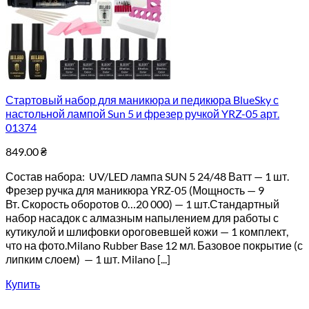
Стартовый набор для маникюра и педикюра BlueSky с
настольной лампой Sun 5 и фрезер ручкой YRZ-05 арт.
01374
849.00
₴
Состав набора: UV/LED лампа SUN 5 24/48 Ватт — 1 шт.
Фрезер ручка для маникюра YRZ-05 (Мощность — 9
Вт. Скорость оборотов 0…20 000) — 1 шт.Стандартный
набор насадок с алмазным напылением для работы с
кутикулой и шлифовки ороговевшей кожи — 1 комплект,
что на фото.Milano Rubber Base 12 мл. Базовое покрытие (с
липким слоем) — 1 шт. Milano [...]
Купить