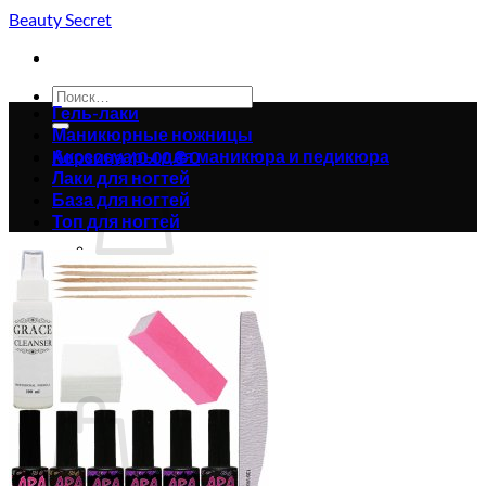
Skip
Beauty Secret
to
content
Искать:
Гель-лаки
Маникюрные ножницы
Аксессуары для маникюра и педикюра
Корзина /
0.00
₴
0
Лаки для ногтей
База для ногтей
Топ для ногтей
Корзина пуста.
Вернуться в магазин
0
Корзина