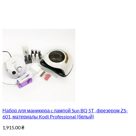
Набор для маникюра c лампой Sun BQ 5T , фрезером ZS-
601, материалы Kodi Professional (белый)
1,915.00
₴