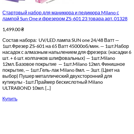
Стартовый набор для маникюра и педикюра Milano с
лампой Sun One и фрезером ZS-601 23 товара арт. 01328
1,499.00
₴
Состав набора: UV/LED лампа SUN one 24/48 Ватт —
1шт.Фрезер ZS-601 на 65 Ватт 45000об/мин. — 1шт.Набор
насадок с алмазным напылением для фрезера: (насадки 6
шт. + 6 шт. колпачков шлифовальных) — 1шт.Milano
12мл. Базовое покрытие — 1шт.Milano 12мл. Финишное
покрытие, — 1шт.Гель-лак Milano 8мл. — 3шт. (Цвет на
выбор) Пушер металлический двухсторонний для
кутикулы -1шт.Праймер бескислотный Milano
ULTRABOND 10мл. [...]
Купить