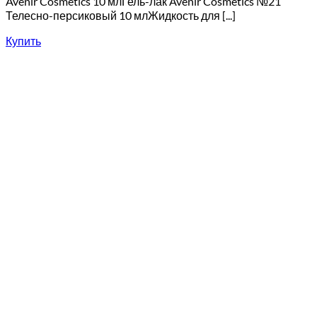
Avenir Cosmetics 10 млГель-лак Avenir Cosmetics №21
Телесно-персиковый 10 млЖидкость для [...]
Купить