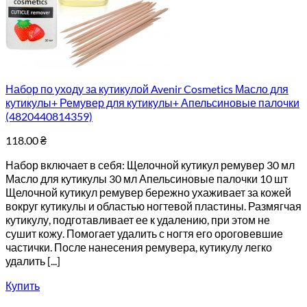
Набор по уходу за кутикулой Avenir Cosmetics Масло для
кутикулы+ Ремувер для кутикулы+ Апельсиновые палочки
(4820440814359)
118.00
₴
Набор включает в себя: Щелочной кутикул ремувер 30 мл
Масло для кутикулы 30 мл Апельсиновые палочки 10 шт
Щелочной кутикул ремувер бережно ухаживает за кожей
вокруг кутикулы и областью ногтевой пластины. Размягчая
кутикулу, подготавливает ее к удалению, при этом не
сушит кожу. Помогает удалить с ногтя его ороговевшие
частички. После нанесения ремувера, кутикулу легко
удалить [...]
Купить