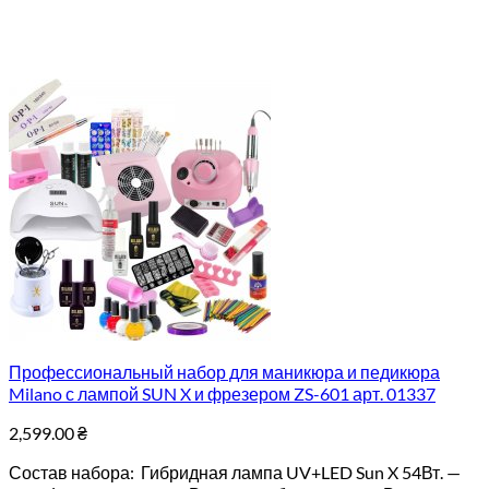
Профессиональный набор для маникюра и педикюра
Milano с лампой SUN X и фрезером ZS-601 арт. 01337
2,599.00
₴
Состав набора: Гибридная лампа UV+LED Sun X 54Вт. —