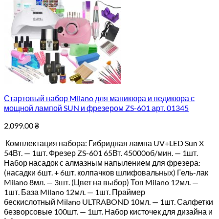
Стартовый набор Milano для маникюра и педикюра с
мощной лампой SUN и фрезером ZS-601 арт. 01345
2,099.00
₴
Комплектация набора: Гибридная лампа UV+LED Sun X
54Вт. — 1шт. Фрезер ZS-601 65Вт. 45000об/мин. — 1шт.
Набор насадок с алмазным напылением для фрезера:
(насадки 6шт. + 6шт. колпачков шлифовальных) Гель-лак
Milano 8мл. — 3шт. (Цвет на выбор) Топ Milano 12мл. —
1шт. База Milano 12мл. — 1шт. Праймер
бескислотный Milano ULTRABOND 10мл. — 1шт. Салфетки
безворсовые 100шт. — 1шт. Набор кисточек для дизайна и