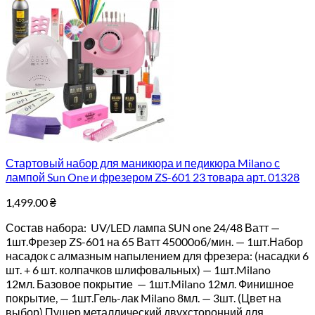
Стартовый набор для маникюра и педикюра Milano с
лампой Sun One и фрезером ZS-601 23 товара арт. 01328
1,499.00
₴
Состав набора: UV/LED лампа SUN one 24/48 Ватт —
1шт.Фрезер ZS-601 на 65 Ватт 45000об/мин. — 1шт.Набор
насадок с алмазным напылением для фрезера: (насадки 6
шт. + 6 шт. колпачков шлифовальных) — 1шт.Milano
12мл. Базовое покрытие — 1шт.Milano 12мл. Финишное
покрытие, — 1шт.Гель-лак Milano 8мл. — 3шт. (Цвет на
выбор) Пушер металлический двухсторонний для