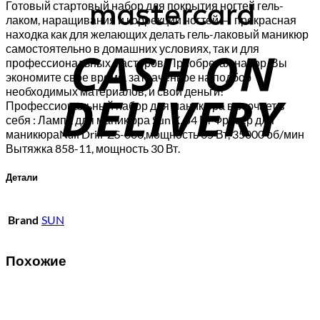
Готовый стартовый набор для покрытия ногтей гель-
лаком, наращивания и коррекции ногтей — прекрасная
C
находка как для желающих делать гель-лаковый маникюр
самостоятельно в домашних условиях, так и для
D
профессиональных мастеров. Приобретая набор, Вы
экономите свое время, затраченное на подбор
необходимых материалов, и свои деньги!
Профессиональный набор для маникюра включает в
себя : Лампа для маникюра Sun X, 54 Вт Фрезер для
маникюраNail Drill ZS-606,мощность 65 Вт, 35000 об/мин
Вытяжка 858-11, мощность 30 Вт.
Детали
Brand
SUN
Похожие