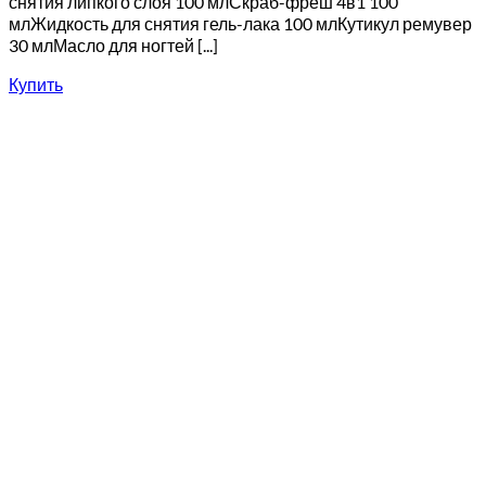
снятия липкого слоя 100 млСкраб-фреш 4в1 100
млЖидкость для снятия гель-лака 100 млКутикул ремувер
30 млМасло для ногтей [...]
Купить