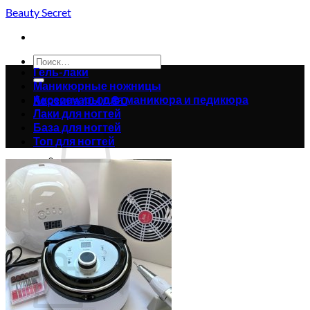
Skip
Beauty Secret
to
content
Искать:
Гель-лаки
Маникюрные ножницы
Аксессуары для маникюра и педикюра
Корзина /
0.00
₴
0
Лаки для ногтей
База для ногтей
Топ для ногтей
Корзина пуста.
Вернуться в магазин
0
Корзина