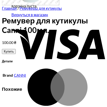
Корзина пуста.
Главная
/
Ремуверы для кутикулы
Вернуться в магазин
Ремувер для кутикулы
V
Canni 100мл.
100.00
₴
Купить
Детали
M
Brand
CANNI
Похожие