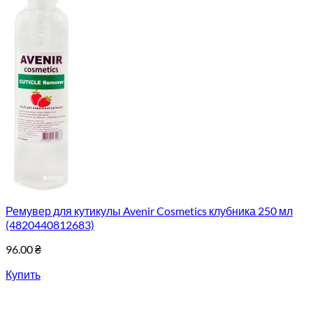
Ремувер для кутикулы Avenir Cosmetics клубника 250 мл
(4820440812683)
96.00
₴
Купить