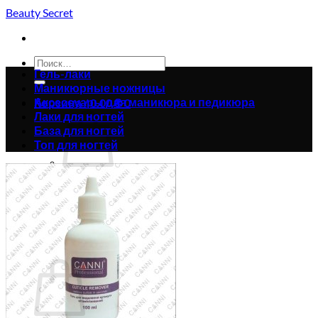
Skip
Beauty Secret
to
content
Искать:
Гель-лаки
Маникюрные ножницы
Аксессуары для маникюра и педикюра
Корзина /
0.00
₴
0
Лаки для ногтей
База для ногтей
Топ для ногтей
Корзина пуста.
Вернуться в магазин
0
Корзина