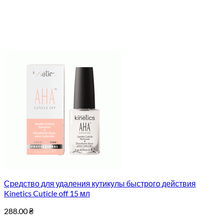
Средство для удаления кутикулы быстрого действия
Kinetics Cuticle off 15 мл
288.00
₴