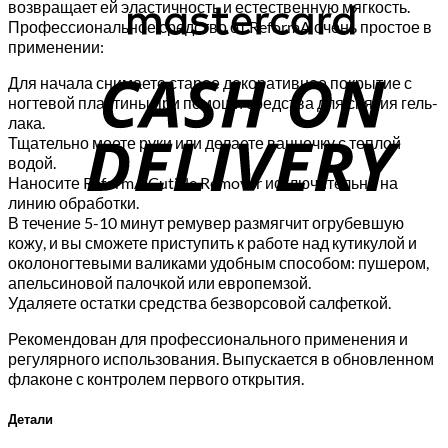
возвращает ей эластичность и естественную мягкость.
Профессиональное средство от ReformA очень простое в
C
применении:
Для начала снимаете старое декоративное покрытие с
D
ногтевой пластины при помощи средства для снятия гель-
лака.
Тщательно моете руки или делаете ванночку с теплой
водой.
Наносите ReformA Cuticle Remover исключительно на
линию обработки.
В течение 5-10 минут ремувер размягчит огрубевшую
кожу, и вы сможете приступить к работе над кутикулой и
околоногтевыми валиками удобным способом: пушером,
апельсиновой палочкой или европемзой.
Удаляете остатки средства безворсовой салфеткой.
Рекомендован для профессионального применения и
регулярного использования. Выпускается в обновленном
флаконе с контролем первого открытия.
Детали