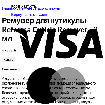
Корзина пуста.
Главная
/
Ремуверы для кутикулы
Вернуться в магазин
Ремувер для кутикулы
V
Reforma Cuticle Remover 50
мл
171.00
₴
Купить
M
Описание
Аккуратно и безопасно удалить ороговевшую
околоногтевую кожу можно при помощи специального
средства – ремувера для кутикулы. ReformA Cuticle
Remover – щелочной ремувер, который не содержит
агрессивных кислот. Он быстро и бережно размягчает
огрубевшие частички кожи, замедляет рост кутикулы,