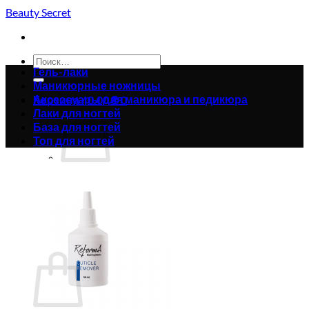
Skip
Beauty Secret
to
content
Искать:
Гель-лаки
Маникюрные ножницы
Аксессуары для маникюра и педикюра
Корзина /
0.00
₴
0
Лаки для ногтей
База для ногтей
Топ для ногтей
Корзина пуста.
Вернуться в магазин
0
Корзина