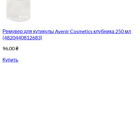
Ремувер для кутикулы Avenir Cosmetics клубника 250 мл
(4820440812683)
96.00
₴
Купить