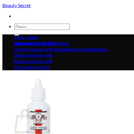
Skip
Beauty Secret
to
content
Искать:
Гель-лаки
Корзина /
Маникюрные ножницы
0.00
₴
0
Аксессуары для маникюра и педикюра
Лаки для ногтей
База для ногтей
Топ для ногтей
Корзина пуста.
Вернуться в магазин
0
Корзина