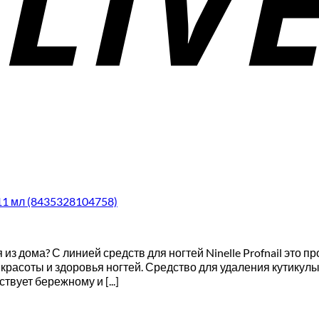
 11 мл (8435328104758)
дома? С линией средств для ногтей Ninelle Profnail это прос
красоты и здоровья ногтей. Средство для удаления кутику
вует бережному и [...]