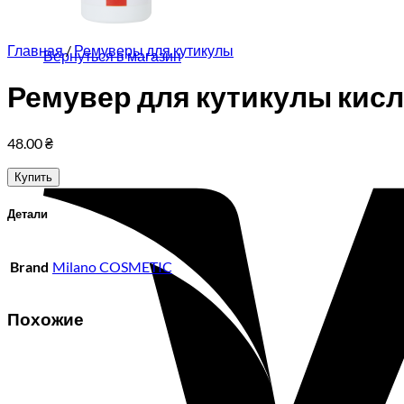
Корзина пуста.
Главная
/
Ремуверы для кутикулы
Вернуться в магазин
Ремувер для кутикулы кисл
48.00
₴
Купить
Детали
Brand
Milano COSMETIC
Похожие