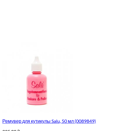
Ремувер для кутикулы Salu, 50 мл (0089849)