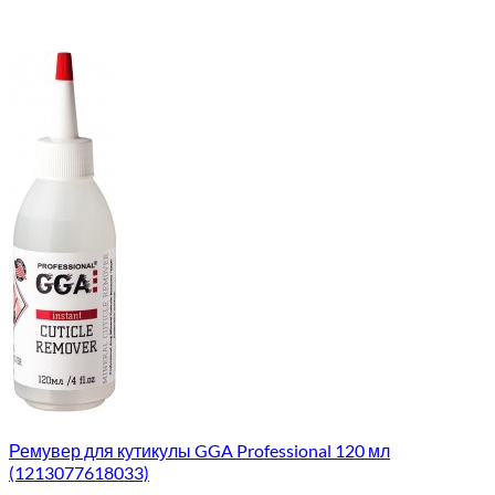
Ремувер для кутикулы GGA Professional 120 мл
(1213077618033)