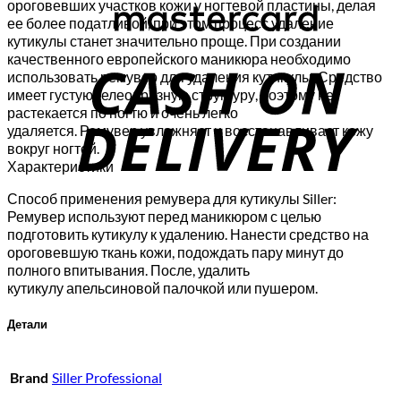
ороговевших участков кожи у ногтевой пластины, делая
ее более податливой, при этом процесс удаление
кутикулы станет значительно проще. При создании
C
качественного европейского маникюра необходимо
D
использовать ремувер для удаления кутикулы. Средство
имеет густую гелеобразную структуру, поэтому не
растекается по ногтю и очень легко
удаляется. Ремувер увлажняет и восстанавливает кожу
вокруг ногтей.
Характеристики
Способ применения ремувера для кутикулы Siller:
Ремувер используют перед маникюром с целью
подготовить кутикулу к удалению. Нанести средство на
ороговевшую ткань кожи, подождать пару минут до
полного впитывания. После, удалить
кутикулу апельсиновой палочкой или пушером.
Детали
Brand
Siller Professional