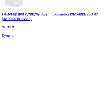
Ремувер для кутикулы Avenir Cosmetics клубника 250 мл
(4820440812683)
96.00
₴
Купить