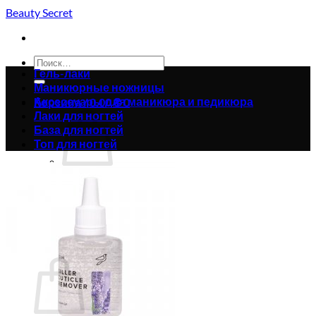
Skip
Beauty Secret
to
content
Искать:
Гель-лаки
Маникюрные ножницы
Аксессуары для маникюра и педикюра
Корзина /
0.00
₴
0
Лаки для ногтей
База для ногтей
Топ для ногтей
Корзина пуста.
Вернуться в магазин
0
Корзина