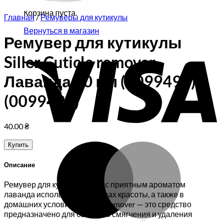
Корзина пуста.
Главная
/
Ремуверы для кутикулы
Вернуться в магазин
Ремувер для кутикулы
V
Siller Cuticle remover
Лаванда 30 мл (0099494)
(0099494)
40.00
₴
Купить
M
Описание
Ремувер для кутикулы Siller с приятным ароматом
лаванда используют в салонах красоты, а также в
домашних условиях. Сuticle remover — это средство
предназначено для быстрого смягчения и удаления