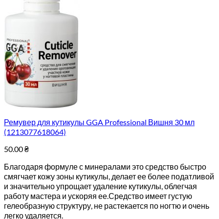
Ремувер для кутикулы GGA Professional Вишня 30 мл
(1213077618064)
50.00
₴
Благодаря формуле с минералами это средство быстро
смягчает кожу зоны кутикулы, делает ее более податливой
и значительно упрощает удаление кутикулы, облегчая
работу мастера и ускоряя ее.Средство имеет густую
гелеобразную структуру, не растекается по ногтю и очень
легко удаляется.