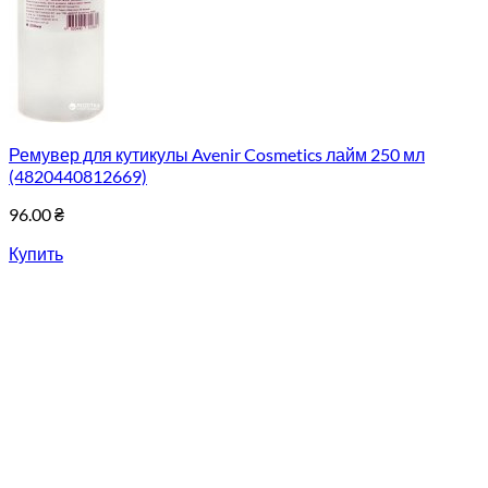
Ремувер для кутикулы Avenir Cosmetics лайм 250 мл
(4820440812669)
96.00
₴
Купить