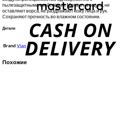
пылезащитными свойствами. Мягкие на ощупь, не
оставляют ворса, не раздражают кожу лица и рук.
C
Сохраняют прочность во влажном состоянии.
D
Детали
Brand
Vian
Похожие