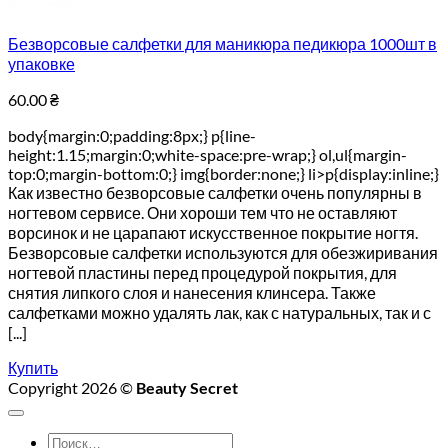
Безворсовые салфетки для маникюра педикюра 1000шт в
упаковке
60.00
₴
body{margin:0;padding:8px;} p{line-
height:1.15;margin:0;white-space:pre-wrap;} ol,ul{margin-
top:0;margin-bottom:0;} img{border:none;} li>p{display:inline;}
Как известно безворсовые салфетки очень популярны в
ногтевом сервисе. Они хороши тем что не оставляют
ворсинок и не царапают искусственное покрытие ногтя.
Безворсовые салфетки используются для обезжиривания
ногтевой пластины перед процедурой покрытия, для
снятия липкого слоя и нанесения клинсера. Также
салфетками можно удалять лак, как с натуральных, так и с
[...]
Купить
Copyright 2026 ©
Beauty Secret
Искать: