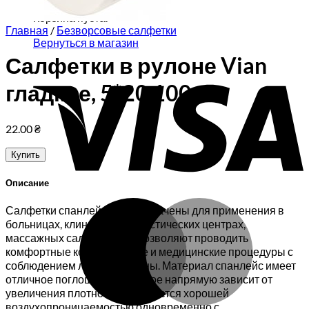
Корзина пуста.
Главная
/
Безворсовые салфетки
Вернуться в магазин
Салфетки в рулоне Vian
V
гладкие, 5*20 100 шт
22.00
₴
Купить
Описание
M
Салфетки спанлейс предназначены для применения в
больницах, клиниках, диагностических центрах,
массажных салонах и др. Позволяют проводить
комфортные косметические и медицинские процедуры с
соблюдением личной гигиены. Материал спанлейс имеет
отличное поглощение, которое напрямую зависит от
увеличения плотности, отличается хорошей
воздухопроницаемостью одновременно с