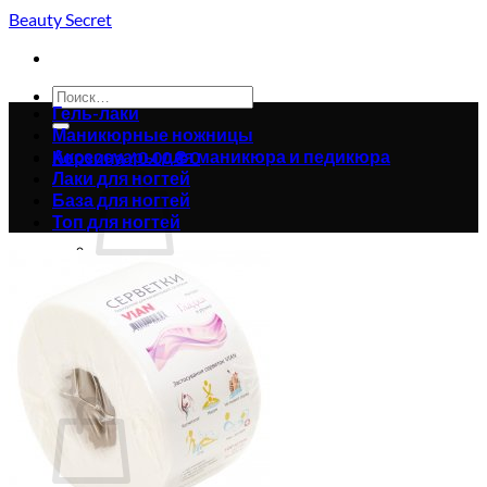
Skip
Beauty Secret
to
content
Искать:
Гель-лаки
Маникюрные ножницы
Аксессуары для маникюра и педикюра
Корзина /
0.00
₴
0
Лаки для ногтей
База для ногтей
Топ для ногтей
Корзина пуста.
Вернуться в магазин
0
Корзина