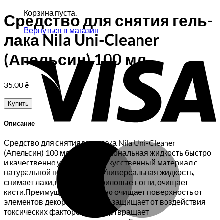
Корзина пуста.
Средство для снятия гель-
Вернуться в магазин
лака Nila Uni-Cleaner
V
(Апельсин) 100 мл
35.00
₴
Купить
Описание
Средство для снятия гель-лака Nila Uni-Cleaner
M
(Апельсин) 100 мл – профессиональная жидкость быстро
и качественно удаляющая искусственный материал с
натуральной поверхности. Универсальная жидкость,
снимает лаки, гель-лаки, акриловые ногти, очищает
кисти.Преимущества Отлично очищает поверхность от
элементов декора.Витамин Е защищает от воздействия
токсических факторов и предотвращает