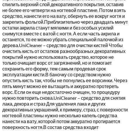
спилить верхний слой декоративного покрытия, оставив
не более его четверти на ногтевой пластине. Потом взять
средство, нанести его на вату, обернуть ее вокруг ногтя и
закрепить фольгой.Приблизительно через двадцать минут
остатки акрила станут мягкими и без особых усилий
снимутся вместе с ватой с ногтя. А если часть акрила и
останется, то ее можно убрать специальной палочкой из
дерева.Uni­Cleaner – средство для очистки кистей Чтобы
очистить кисть от остатков разнообразных декоративных
покрытий нужно использовать средство, которое не
только очищает ворс от загрязнений, но и помогает
сохранить его форму, тем самым продевая срок
эксплуатации кисти.В баночку со средством нужно
опустить кисть так, чтобы не погнулись ее ворсинки. Через
пять минут можно ее вытащить и аккуратно протереть
ворс. Если он еще недостаточно очищен, то процедуру
нужно повторить снова.Uni­Cleaner – средство для снятия
лака, декора и страз Для удаления лака и других
декоративных украшений, к примеру, страз, с поверхности
ногтевой пластины нужно несколько капель средства
нанести на вату, которой потом аккуратно протирается
поверхность ногтя.В состав средства входит