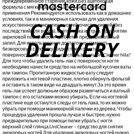
преждевременное старение кожи.Без ацетоновая
формула с мягким запахом апельсина.Область
применения Рекомендуется использовать как в домашних
C
условиях, так и в маникюрных салонах для удаления
искусственного покрытия с ногтей, очистки кистей (без
D
последствий для ворса), снятия лака и страз. При снятии
акриловой поверхности требуется предварительный
запил. Для использования достаточно намочить
безворсовую салфетку жидкостью и очистить
поверхность.Как правильно использовать Uni­Cleaner Nila?
Для того чтобы удалить гель-лак с поверхности ногтя
необходимо нанести средство на небольшой кусочек ваты
или тампон. Пропитанную жидкостью вату следует
приложить к ногтевой пластине, плотно обернуть фольгой
и оставить в таком виде на двадцать минут.За это время
гель­-лак успеет должным образом размягчиться и ватный
тампон с его остатками можно убирать. Если на ногтевой
пластине еще останутся следы от гель­ лака, то их можно
убрать при помощи маникюрной палочки из дерева. Чтобы
процедура удаления прошла лучше и быстрее, нужно
предварительно при помощи пилки убрать с ногтя
верхний слой глянца.Uni­Cleaner – средство для снятия
акриловых ногтей Для удаления акриловых ногтей нужно