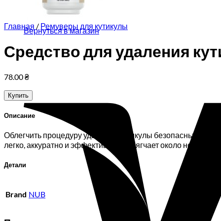
Корзина пуста.
Главная
/
Ремуверы для кутикулы
Вернуться в магазин
Средство для удаления кути
78.00
₴
Купить
Описание
Облегчить процедуру удаления кутикулы безопасным не об
легко, аккуратно и эффективно размягчает около ногтевую
Детали
Brand
NUB