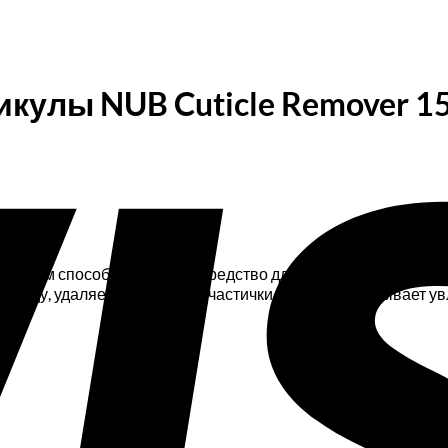
кулы NUB Cuticle Remover 1
резным способом поможет средство для удаления кутикулы 
 кожицу, удаляет огрубевшие частички кутикулы, оказывает