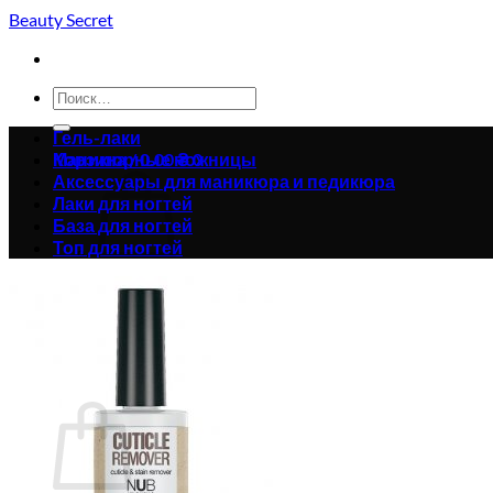
Skip
Beauty Secret
to
content
Искать:
Гель-лаки
Корзина /
Маникюрные ножницы
0.00
₴
0
Аксессуары для маникюра и педикюра
Лаки для ногтей
База для ногтей
Топ для ногтей
Корзина пуста.
Вернуться в магазин
0
Корзина