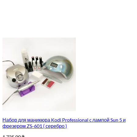
Набор для маникюра Kodi Professional c лампой Sun 5 и
фрезером ZS-601 ( серебро )
1,725.00
₴