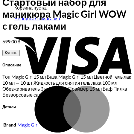
Стартовый набор для
Корзина пуста.
маникюра Magic Girl WOW
Вернуться в магазин
c гель лаками
V
699.00
₴
Купить
Описание
Топ Magic Girl 15 мл База Magic Girl 15 мл Цветной гель лак
10 мл — 10 шт Жидкость для снятия гель лака 100 мл
M
Обезжириватель 3 в 1, 100 мл Праймер 15 мл Баф Пилка
Безворсовые салфетки
Детали
Brand
Magic Girl