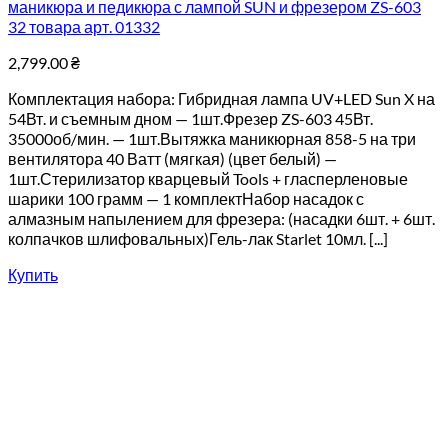
маникюра и педикюра с лампой SUN и фрезером ZS-603
32 товара арт. 01332
2,799.00
₴
Комплектация набора: Гибридная лампа UV+LED Sun X на
54Вт. и съемным дном — 1шт.Фрезер ZS-603 45Вт.
35000об/мин. — 1шт.Вытяжка маникюрная 858-5 на три
вентилятора 40 Ватт (мягкая) (цвет белый) —
1шт.Стерилизатор кварцевый Tools + гласперленовые
шарики 100 грамм — 1 комплектНабор насадок с
алмазным напылением для фрезера: (насадки 6шт. + 6шт.
колпачков шлифовальных)Гель-лак Starlet 10мл. [...]
Купить