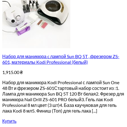
Набор для маникюра c лампой Sun BQ 5T , фрезером ZS-
601, материалы Kodi Professional (белый)
1,915.00
₴
Набор для маникюра Kodi Professional с лампой Sun One
48 Вт и фрезером ZS-601Стартовый набор состоит из :1.
Лампа для маникюра Sun BQ 5T 120 Вт белая2. Фрезер для
маникюра Nail Drill ZS-601 PRO белый3. Гель лак Kodi
Professional 8 мл цвет (3 шт)4. База каучуковая для гель
лака Kodi 8 мл5. Финиш (Топ) для гель лака [...]
Купить