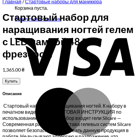
Главная
/
Стартовые наборы для маникюра
Корзина пуста.
Стартовый набор для
Вернуться в магазин
наращивания ногтей гелем
V
с LED лампой 48 Вт и
фрезером
1,365.00
₴
Купить
M
Описание
Стартовый набор для наращивания ногтей. К набору в
печатном виде идет ПОШАГОВАЯ ИНСТРУКЦИЯ по
использованию набора.В набор входят гели Silcare —
Современная разработка состава гелевых систем Silcare
позволяет безопасно использовать данную продукция в
работе. Не вызывают аллергию и раздражение, что