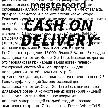
позволяет использовать гели в работе с клиентами
склонными к аллергическим реакциям. Не имеют запаха,
C
прекрасно ведут себя в работе с технической стороны.
Гели очень удобны в работе, не пекут, не желтеют, мягкие в
D
опиле, без запаха, замечательно жмутся и не
выпрямляются в носке, не трескаются и не дают
отслоения.1. Профессиональная LED-лампа SuN 5, 48
Вт Время сушки геля — до 60 с. гель-лака — 10 с. Таймер:
(10, 30, 60, 90), и сенсор до 99 с.Мощность: 48 Вт2. Фрезер
для маникюра мини Вольтаж 220-240 Вт при 50
Гц. Скорость вращения 15 000 об/мин.3. Базовый гель для
наращивании ногтей. Bonder Gel 15 гр. Базовое покрытие
это первая фаза при наращивании ногтей гелевой
трехфазной системой.4. Гель прозрачный для
наращивании ногтей. Clear Gel 15 гр. Гель
применяется для моделирования искусственных ногтей.5.
Гель камуфлирующий бежево-розовый для
наращивания ногтей. Cover Gel 15 гр. Гель применяется
для моделирования искусственных ногтей6. Финишный
гель. Finish Gel 15 гр. Финишное покрытие
является завершающей стадией, создаёт прочное
эластичное покрытие. 7. Гель-краска French White Gel 5