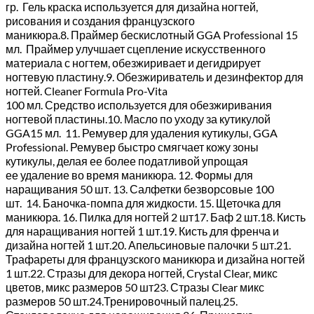
гр. Гель краска используется для дизайна ногтей,
рисования и создания французского
маникюра.8. Праймер бескислотный GGA Professional 15
мл. Праймер улучшает сцепление искусственного
материала с ногтем, обезжиривает и дегидрирует
ногтевую пластину.9. Обезжириватель и дезинфектор для
ногтей. Cleaner Formula Pro-Vita
100 мл. Средство используется для обезжиривания
ногтевой пластины.10. Масло по уходу за кутикулой
GGA15 мл. 11. Ремувер для удаления кутикулы, GGA
Professional. Ремувер быстро смягчает кожу зоны
кутикулы, делая ее более податливой упрощая
ее удаление во время маникюра. 12. Формы для
наращивания 50 шт. 13. Салфетки безворсовые 100
шт. 14. Баночка-помпа для жидкости. 15. Щеточка для
маникюра. 16. Пилка для ногтей 2 шт17. Баф 2 шт.18. Кисть
для наращивания ногтей 1 шт.19. Кисть для френча и
дизайна ногтей 1 шт.20. Апельсиновые палочки 5 шт.21.
Трафареты для французского маникюра и дизайна ногтей
1 шт.22. Стразы для декора ногтей, Crystal Clear, микс
цветов, микс размеров 50 шт23. Стразы Clear микс
размеров 50 шт.24.Тренировочный палец.25.