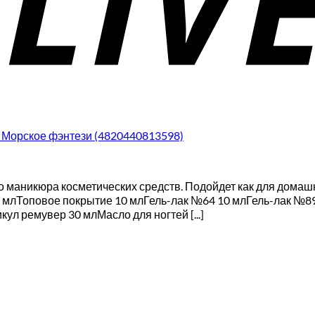
4 Морское фэнтези (4820440813598)
 маникюра косметических средств. Подойдет как для домашн
 млТоповое покрытие 10 млГель-лак №64 10 млГель-лак №89
ул ремувер 30 млМасло для ногтей [...]