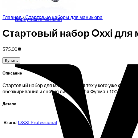
Корзина пуста.
Главная
/
Стартовые наборы для маникюра
Вернуться в магазин
Стартовый набор Oxxi для 
575.00
₴
Купить
Описание
Стартовый набор для маникюра для тех у кого уже есть лампа
обезжиривания и снятия липкого слоя Фурман 100 мл 4. База
Детали
Brand
OXXI Professional