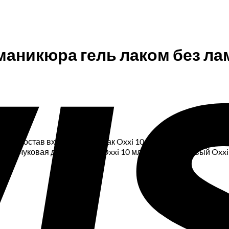
маникюра гель лаком без л
 , в состав входят: 1. Гель лак Oxxi 10 мл 2. Жидкость для с
 каучуковая для гель лака Oxxi 10 мл 5. Топ каучуковый Oxx