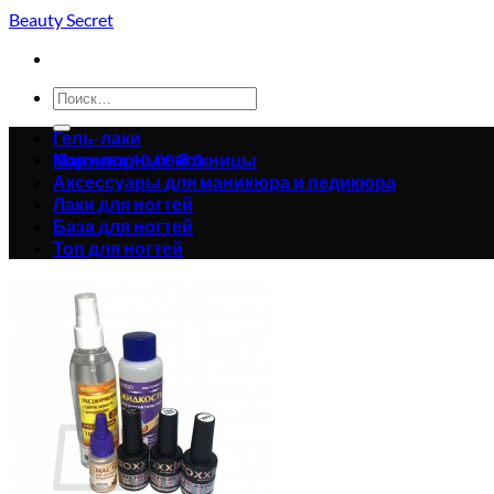
Skip
Beauty Secret
to
content
Искать:
Гель-лаки
Корзина /
Маникюрные ножницы
0.00
₴
0
Аксессуары для маникюра и педикюра
Лаки для ногтей
База для ногтей
Топ для ногтей
Корзина пуста.
Вернуться в магазин
0
Корзина