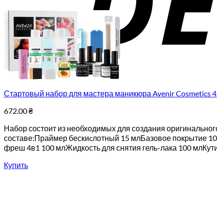
Стартовый набор для мастера маникюра Avenir Cosmetics 
672.00
₴
Набор состоит из необходимых для создания оригинального
составе:Праймер бескиcлотный 15 млБазовое покрытие 10
фреш 4в1 100 млЖидкость для снятия гель-лака 100 млКутик
Купить