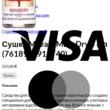
Корзина пуста.
Вернуться в магазин
V
Главная
/
Топ для ногтей
Сушка Mavala MavaDry 5 мл
(7618900918740)
253.00
₴
M
Купить
Описание
Средство для быстрого высыхания лака MavaDry создано
специально для современных деловых женщин, у которых
нет времени ждать, пока высохнет лак. Всего в течение 1
минуты после нанесения MavaDry лак высохнет, а