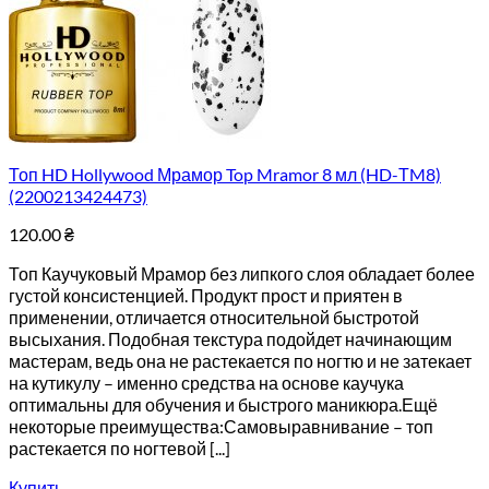
Топ HD Hollywood Мрамор Top Mramor 8 мл (HD-ТM8)
(2200213424473)
120.00
₴
Топ Каучуковый Мрамор без липкого слоя обладает более
густой консистенцией. Продукт прост и приятен в
применении, отличается относительной быстротой
высыхания. Подобная текстура подойдет начинающим
мастерам, ведь она не растекается по ногтю и не затекает
на кутикулу – именно средства на основе каучука
оптимальны для обучения и быстрого маникюра.Ещё
некоторые преимущества:Самовыравнивание – топ
растекается по ногтевой [...]
Купить