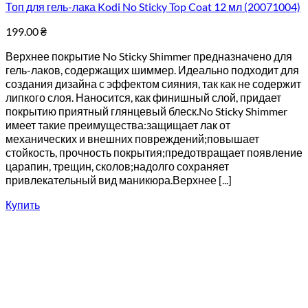
Топ для гель-лака Kodi No Sticky Top Coat 12 мл (20071004)
199.00
₴
Верхнее покрытие No Sticky Shimmer предназначено для
гель-лаков, содержащих шиммер. Идеально подходит для
создания дизайна с эффектом сияния, так как не содержит
липкого слоя. Наносится, как финишный слой, придает
покрытию приятный глянцевый блеск.No Sticky Shimmer
имеет такие преимущества:защищает лак от
механических и внешних повреждений;повышает
стойкость, прочность покрытия;предотвращает появление
царапин, трещин, сколов;надолго сохраняет
привлекательный вид маникюра.Верхнее [...]
Купить