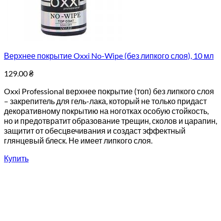
Верхнее покрытие Oxxi No-Wipe (без липкого слоя), 10 мл
129.00
₴
Oxxi Professional верхнее покрытие (топ) без липкого слоя
– закрепитель для гель-лака, который не только придаст
декоративному покрытию на ноготках особую стойкость,
но и предотвратит образование трещин, сколов и царапин,
защитит от обесцвечивания и создаст эффектный
глянцевый блеск. Не имеет липкого слоя.
Купить