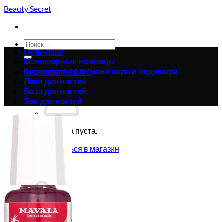
Skip
Beauty Secret
to
content
Искать:
Гель-лаки
Маникюрные ножницы
Аксессуары для маникюра и педикюра
Корзина /
0.00
₴
0
Лаки для ногтей
База для ногтей
Топ для ногтей
Корзина пуста.
Вернуться в магазин
0
Корзина