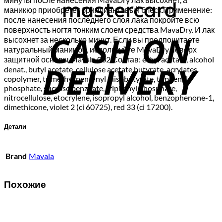
маникюр приобретет бриллиантовый блеск.Применение:
после нанесения последнего слоя лака покройте всю
C
поверхность ногтя тонким слоем средства MavaDry. И лак
высохнет за несколько минут. Если вы предпочитаете
D
натуральный маникюр, используйте MavaDry поверх
защитной основы Mavala 002.Состав: ethyl acetate, alcohol
denat., butyl acetate, cellulose acetate butyrate, acrylates
copolymer, trimethyl pentanyl diisobutyrate, triphenyl
phosphate, sucrose benzoate, triphenyl phosphate,
nitrocellulose, etocrylene, isopropyl alcohol, benzophenone-1,
dimethicone, violet 2 (ci 60725), red 33 (ci 17200).
Детали
Brand
Mavala
Похожие