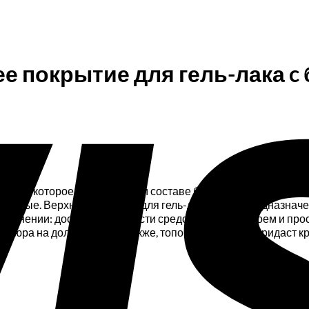
ее покрытие для гель-лака c 
 лака, которое имеет в своем составе блестки разного разме
е светлые. Верхнее покрытие для гель-лака KODI предназнач
менении: достаточно нанести средство тонким слоем и просу
никюра на долгое время. Также, топовое покрытие придаст кр