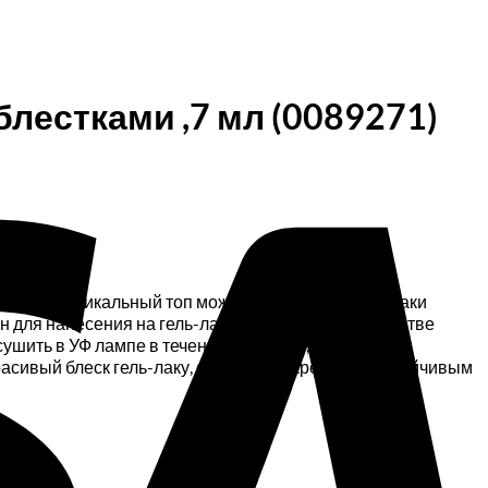
V
блестками ,7 мл (0089271)
ра. Этот уникальный топ можно наносить на гель лаки
ен для нанесения на гель-лаковое покрытие в качестве
шить в УФ лампе в течении 3-х минут, что поможет
асивый блеск гель-лаку, сделает его крепким и устойчивым