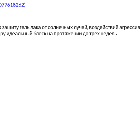
3077618262)
защиту гель лака от солнечных лучей, воздействий агресси
ру идеальный блеск на протяжении до трех недель.