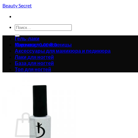
Skip
Beauty Secret
to
content
Искать:
Гель-лаки
Корзина /
Маникюрные ножницы
0.00
₴
0
Аксессуары для маникюра и педикюра
Лаки для ногтей
База для ногтей
Топ для ногтей
Корзина пуста.
Вернуться в магазин
0
Корзина