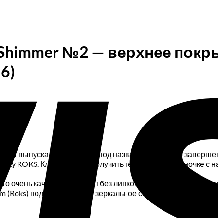
p Shimmer №2 — верхнее покр
6)
будет выпускать продукцию под названием Roks. До заверше
ку ROKS. Клиент может получить гель-лак как в баночке с на
это очень качественный топ без липкого слоя, который защит
um (Roks) подарит ноготкам зеркальное сияние и предотвращ