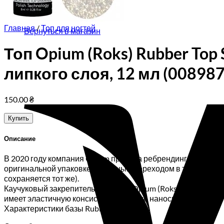
Корзина пуста.
Главная
/
Топ для ногтей
Вернуться в магазин
Топ Opium (Roks) Rubber To
липкого слоя, 12 мл (008987
150.00
₴
Купить
Описание
В 2020 году компания Opium провела ребрендинг и теперь 
оригинальной упаковке с плавным переходом в торговую мар
сохраняется тот же).
Каучуковый закрепитель гель лака Opium (Roks) Rubber Top 
имеет эластичную консистенцию, легко наносится. Топ Opi
Характеристики базы Rubber Top Opium