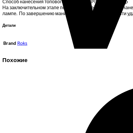
Способ нанесения топового покрытия OPIUM Rubber Top
На заключительном этапе покрытия ногтей гель-лаком нане
лампе. По завершению маникюра не упустите из памяти уд
Детали
Brand
Roks
Похожие