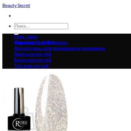
Skip
Beauty Secret
to
content
Искать:
Гель-лаки
Корзина /
Маникюрные ножницы
0.00
₴
0
Аксессуары для маникюра и педикюра
Лаки для ногтей
База для ногтей
Топ для ногтей
Корзина пуста.
Вернуться в магазин
0
Корзина