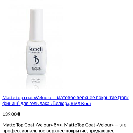
Matte top coat «Veluor» — матовое верхнее покрытие (топ/
финиш) для гель лака «Велюр», 8 мл Kodi
139.00
₴
Matte Top Coat «Velour» 8мл. MatteTop Coat «Velour» — это
профессиональное верхнее покрытие, придающее