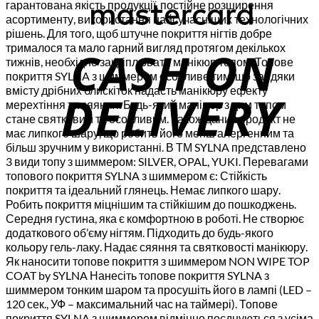
гарантована якість продукції, постійне розширення
асортименту, використання найсучасніших технологічних
C
рішень. Для того, щоб штучне покриття нігтів добре
трималося та мало гарний вигляд протягом декількох
D
тижнів, необхідно закріплювати манікюр топом. Топове
покриття SYLNA з шиммером особливе тим, що завдяки
вмісту дрібних блискіток надасть манікюру ефекту
мерехтіння та сяяння. Будь-який манікюр з цим топом
стане святковим та особливим. Також даний продукт не
має липкого шару, що робить його менш алергенним та
більш зручним у використанні. В ТМ SYLNA представлено
3 види топу з шиммером: SILVER, OPAL, YUKI. Перевагами
топового покриття SYLNA з шиммером є: Стійкість
покриття та ідеальний глянець. Немає липкого шару.
Робить покриття міцнішим та стійкішим до пошкоджень.
Середня густина, яка є комфортною в роботі. Не створює
додаткового об’єму нігтям. Підходить до будь-якого
кольору гель-лаку. Надає сяяння та святковості манікюру.
Як наносити топове покриття з шиммером NON WIPE TOP
COAT by SYLNA Нанесіть топове покриття SYLNA з
шиммером тонким шаром та просушіть його в лампі (LED –
120 сек., УФ – максимальний час на таймері). Топове
покриття SYLNA з шиммером відмінно поєднуються з усіма