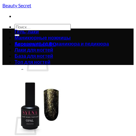
Skip
Beauty Secret
to
content
Искать:
Гель-лаки
Маникюрные ножницы
Аксессуары для маникюра и педикюра
Корзина /
0.00
₴
0
Лаки для ногтей
База для ногтей
Топ для ногтей
Корзина пуста.
Вернуться в магазин
0
Корзина