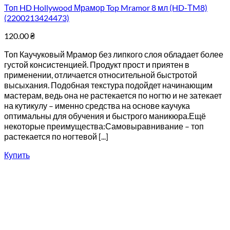
Топ HD Hollywood Мрамор Top Mramor 8 мл (HD-ТM8)
(2200213424473)
120.00
₴
Топ Каучуковый Мрамор без липкого слоя обладает более
густой консистенцией. Продукт прост и приятен в
применении, отличается относительной быстротой
высыхания. Подобная текстура подойдет начинающим
мастерам, ведь она не растекается по ногтю и не затекает
на кутикулу – именно средства на основе каучука
оптимальны для обучения и быстрого маникюра.Ещё
некоторые преимущества:Самовыравнивание – топ
растекается по ногтевой [...]
Купить