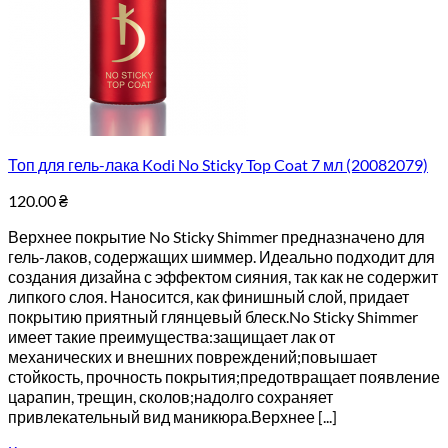
Топ для гель-лака Kodi No Sticky Top Coat 7 мл (20082079)
120.00
₴
Верхнее покрытие No Sticky Shimmer предназначено для
гель-лаков, содержащих шиммер. Идеально подходит для
создания дизайна с эффектом сияния, так как не содержит
липкого слоя. Наносится, как финишный слой, придает
покрытию приятный глянцевый блеск.No Sticky Shimmer
имеет такие преимущества:защищает лак от
механических и внешних повреждений;повышает
стойкость, прочность покрытия;предотвращает появление
царапин, трещин, сколов;надолго сохраняет
привлекательный вид маникюра.Верхнее [...]