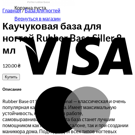
Корзина пуста.
Главная
/
База для ногтей
Вернуться в магазин
Каучуковая база для
V
ногтей Rubber Base Siller 8
мл
120.00
₴
Купить
M
Описание
Rubber Base от Siller Professional — классическая и очень
популярная каучуковая база. Имеет максимальную
устойчивость, комфортная в работе,
самовыравнивающийся — эта база станет лучшим
помощником как при работе в салоне, так и при создании
маникюра дома. Подходит для всех типов ногтевых