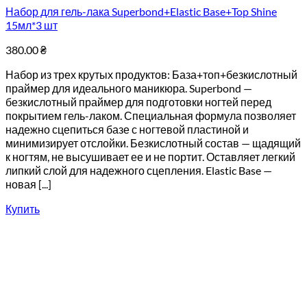
Набор для гель-лака Superbond+Elastic Base+Top Shine
15мл*3 шт
380.00
₴
Набор из трех крутых продуктов: База+топ+безкислотный
праймер для идеального маникюра. Superbond —
безкислотный праймер для подготовки ногтей перед
покрытием гель-лаком. Специальная формула позволяет
надежно сцепиться базе с ногтевой пластиной и
минимизирует отслойки. Безкислотный состав — щадящий
к ногтям, не высушивает ее и не портит. Оставляет легкий
липкий слой для надежного сцепления. Elastic Base —
новая [...]
Купить