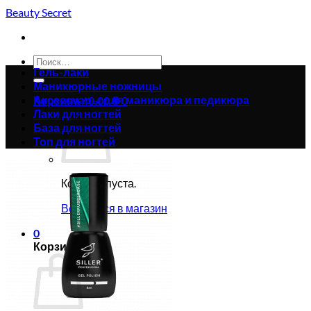
Skip
Beauty Secret
to
content
Искать:
Гель-лаки
Маникюрные ножницы
Аксессуары для маникюра и педикюра
Корзина /
0.00
₴
0
Лаки для ногтей
База для ногтей
Топ для ногтей
Корзина пуста.
Вернуться в магазин
0
Корзина