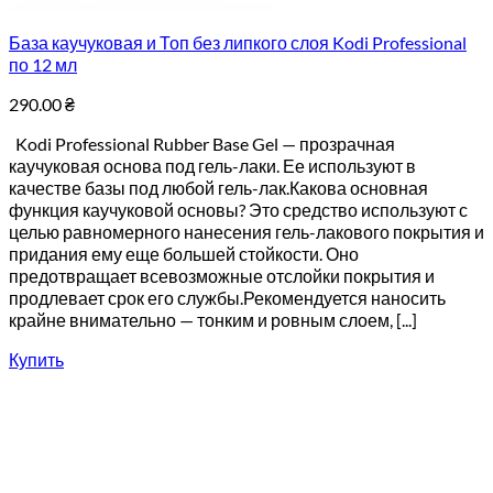
База каучуковая и Топ без липкого слоя Kodi Professional
по 12 мл
290.00
₴
Kodi Professional Rubber Base Gel — прозрачная
каучуковая основа под гель-лаки. Ее используют в
качестве базы под любой гель-лак.Какова основная
функция каучуковой основы? Это средство используют с
целью равномерного нанесения гель-лакового покрытия и
придания ему еще большей стойкости. Оно
предотвращает всевозможные отслойки покрытия и
продлевает срок его службы.Рекомендуется наносить
крайне внимательно — тонким и ровным слоем, [...]
Купить