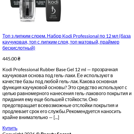
Топ з липким слоем. Набор Kodi Professional по 12 мл (база
каучуковая, топ с липким слоя, топ матовый, праймер
бескислотный)
445.00
₴
Kodi Professional Rubber Base Gel 12 ml — прозрачная
каучуковая основа под гель-лаки. Ее используют в
качестве базы под любой гель-лак. Какова основная
функция каучуковой основы? Это средство используют с
целью равномерного нанесения гель-лакового покрытия и
придания ему еще большей стойкости. Оно
предотвращает всевозможные отслойки покрытия и
продлевает срок его службы.Рекомендуется наносить
крайне внимательно — [...]
Купить
Copyright 2026 ©
Beauty Secret