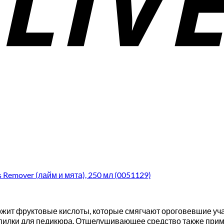
 Remover (лайм и мята), 250 мл (0051129)
ержит фруктовые кислоты, которые смягчают ороговевшие уча
пилки для педикюра. Отшелушивающее средство также прим