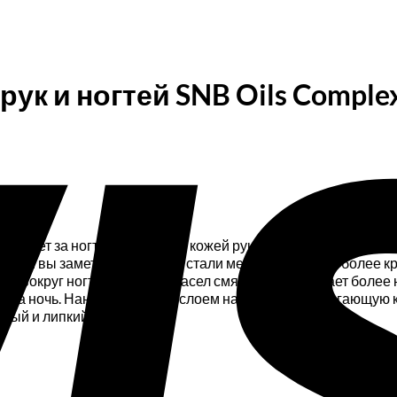
ук и ногтей SNB Oils Complex 
живает за ногтями и нежной кожей рук. В его состав входят 
нии вы заметите, что ногти стали менее ломкими и более кр
ожу вокруг ногтя, комплекс масел смягчает ее и делает бол
ло на ночь. Нанесите тонким слоем на ноготь и прилегающую
рный и липкий след.