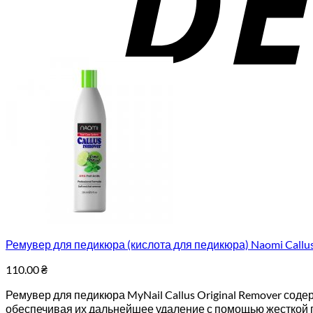
Ремувер для педикюра (кислота для педикюра) Naomi Callus
110.00
₴
Ремувер для педикюра MyNail Callus Original Remover сод
обеспечивая их дальнейшее удаление с помощью жесткой 