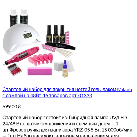
Стартовый набор для покрытия ногтей гель-лаком Milano
с лампой на 48Вт. 15 товаров арт. 01333
699.00
₴
Стартовый набор состоит из: Гибридная лампа UV/LED
24/48 Вт. с датчиком движения и съемным дном — 1
шт.Фрезер ручка для маникюра YRZ-05 5 Вт. 15 000об/мин.
— 1шт.Набор насадок с алмазным напылением, для