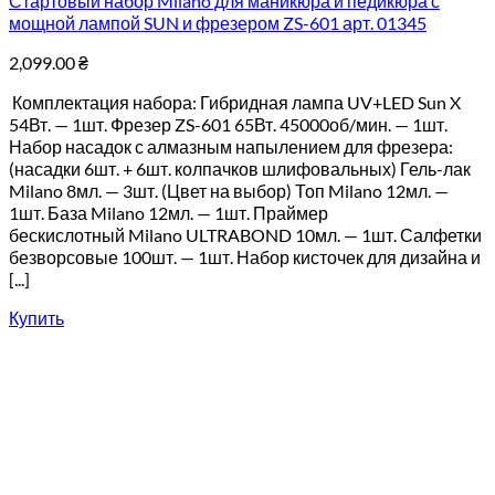
Стартовый набор Milano для маникюра и педикюра с
мощной лампой SUN и фрезером ZS-601 арт. 01345
2,099.00
₴
Комплектация набора: Гибридная лампа UV+LED Sun X
54Вт. — 1шт. Фрезер ZS-601 65Вт. 45000об/мин. — 1шт.
Набор насадок с алмазным напылением для фрезера:
(насадки 6шт. + 6шт. колпачков шлифовальных) Гель-лак
Milano 8мл. — 3шт. (Цвет на выбор) Топ Milano 12мл. —
1шт. База Milano 12мл. — 1шт. Праймер
бескислотный Milano ULTRABOND 10мл. — 1шт. Салфетки
безворсовые 100шт. — 1шт. Набор кисточек для дизайна и
[...]
Купить