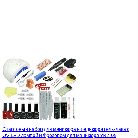
Стартовый набор для маникюра и педикюра гель-лака с
UV-LED лампой и Фрезером для маникюра YRZ-05