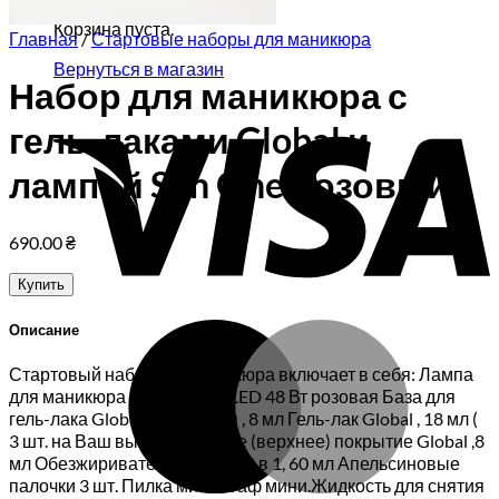
Корзина пуста.
Главная
/
Стартовые наборы для маникюра
Вернуться в магазин
Набор для маникюра с
V
гель-лаками Global и
лампой Sun One розовый
690.00
₴
Купить
M
Описание
Стартовый набор для маникюра включает в себя: Лампа
для маникюра Sun One UV/LED 48 Вт розовая База для
гель-лака Global каучуковая , 8 мл Гель-лак Global , 18 мл (
3 шт. на Ваш выбор) Топовое (верхнее) покрытие Global ,8
мл Обезжириватель Фурман 3 в 1, 60 мл Апельсиновые
палочки 3 шт. Пилка мини. Баф мини.Жидкость для снятия