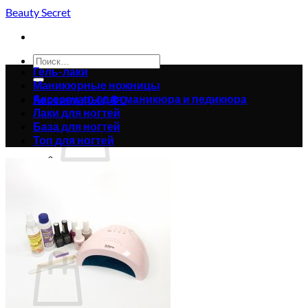
Skip
Beauty Secret
to
content
Искать:
Гель-лаки
Маникюрные ножницы
Аксессуары для маникюра и педикюра
Корзина /
0.00
₴
0
Лаки для ногтей
База для ногтей
Топ для ногтей
Корзина пуста.
Вернуться в магазин
0
Корзина