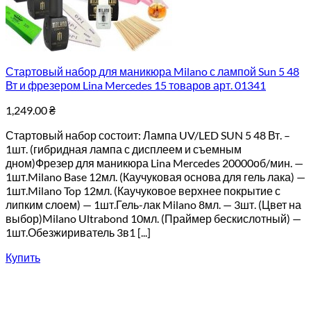
Стартовый набор для маникюра Milano с лампой Sun 5 48
Вт и фрезером Lina Mercedes 15 товаров арт. 01341
1,249.00
₴
Стартовый набор состоит: Лампа UV/LED SUN 5 48 Вт. –
1шт. (гибридная лампа с дисплеем и съемным
дном)Фрезер для маникюра Lina Mercedes 20000об/мин. —
1шт.Milano Base 12мл. (Каучуковая основа для гель лака) —
1шт.Milano Top 12мл. (Каучуковое верхнее покрытие с
липким слоем) — 1шт.Гель-лак Milano 8мл. — 3шт. (Цвет на
выбор)Milano Ultrabond 10мл. (Праймер бескислотный) —
1шт.Обезжириватель 3в1 [...]
Купить