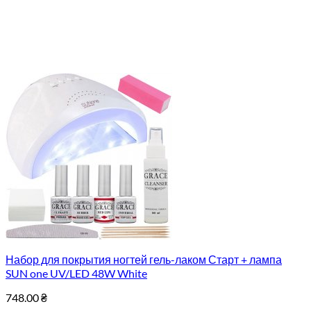
Набор для покрытия ногтей гель-лаком Старт + лампа
SUN one UV/LED 48W White
748.00
₴