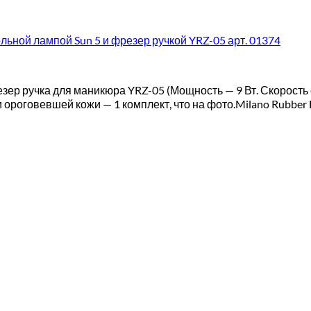
льной лампой Sun 5 и фрезер ручкой YRZ-05 арт. 01374
езер ручка для маникюра YRZ-05 (Мощность — 9 Вт. Скорость
роговевшей кожи — 1 комплект, что на фото.Milano Rubber B