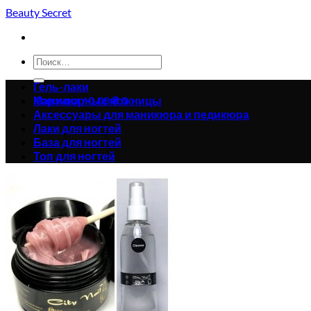
Skip
Beauty Secret
to
content
Искать:
Гель-лаки
Корзина /
Маникюрные ножницы
0.00
₴
0
Аксессуары для маникюра и педикюра
Лаки для ногтей
База для ногтей
Топ для ногтей
Корзина пуста.
Вернуться в магазин
0
Корзина