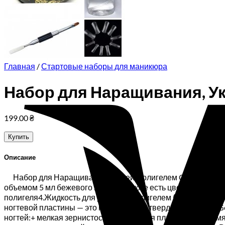
Корзина пуста.
Вернуться в магазин
Главная
/
Стартовые наборы для маникюра
Набор для Наращивания, Укр
199.00
₴
Купить
Описание
Набор для Наращивания Ногтей Полигелем City Nail, с ве
объемом 5 мл бежевого цвета, (а также есть цвета на выб
полигеля4.Жидкость для работы с полигелем (клинсер) 100
ногтевой пластины — это не акрил и не твердый гель, Poly
ногтей:+ мелкая зернистость, + отличная пластичность, + 