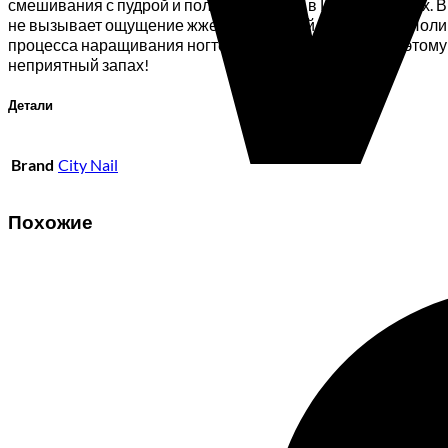
смешивания с пудрой и полимеризуется в LED аппаратах. В
не вызывает ощущение жжения ногтевой пластины. Полиге
процесса наращивания ногтей исключен мономер, поэтому 
неприятный запах!
Детали
Brand
City Nail
Похожие