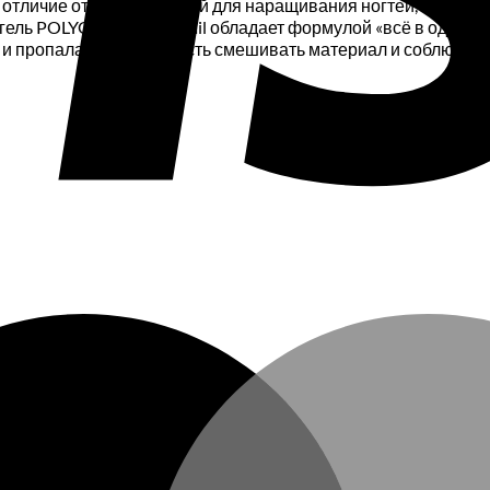
 отличие от твердых гелей для наращивания ногтей, Полигел
ль POLYGEL ТМ City Nail обладает формулой «всё в одном»
и пропала необходимость смешивать материал и соблюдать п