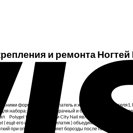
епления и ремонта Ногтей П
рхними формами, кисть-шпатель и жидкость для полигеля1. 
ор для набора: розовый, прозрачный и белый)2. Верхние фор
мл Polygel торговой марки City Nail является материалом 
 Gel ( ещё его называют Акрилатик ) объединяет в себе лучш
мягкий при опиле, не оставляет борозды после пилки В отлич