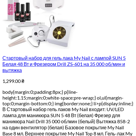
Стартовый набор для гель лака My Nail с лампой SUN 5
Белая 48 Вт и Фрезером Drill ZS-601 на 35 000 об/мин и
вытяжка
1,299.00
₴
body{margin:0;padding:8px;} p{line-
height:1.15;margin:0;white-space:pre-wrap;} ol,ul{margin-
top:0;margin-bottom:0;} img{border:none;} li>p{display:inline;}
В Стартовый набор гель лаков My Nail входит: UV/LED
лампа для маникюра SUN 5 48 Вт (белая) Фрезер для
маникюра Nail Drill 35 000 об/мин (белый) Вытяжка 858-2
на один вентилятор (белая) Базовое покрытие My Nail
Base 8 мл. Верхнее покрытие My Nail Top 8 мл. Гель-лак My