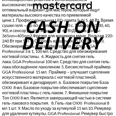
высококачественного сырья. Гель-лаки OXXI
оптимальный вариант для мастеров, которые ищут
C
материалы высокого качества по приемлемой
цене.1. Профессиональная LED-лампа SuN 5, 48 Вт. Время
D
сушки геля — до 60 с. гель-лака — 10 с. Таймер: (10, 30, 60,
90), и сенсор до 99 с.Мощность: 48 ВтДлинна волны:
365nm+405nm2.Фрезер для маникюра мини .Вольтаж 220-
240 Вт при 50 Гц. Скорость вращения 15 000 об/мин.3.
Обезжириватель и дезинфектор для ногтей. GGA
Professional 3 в 1, 100 мл. Средство для обезжиривания
ногтевой пластины. 4. Жидкость для снятия гель
лака. GGA Professional 100 мл. Средство для снятия гель-
лака обогащённое ланолином. 5. Бескислотный праймер
GGA Professional 15 мл. Праймер – улучшает сцепление
искусственного материала с ногтевой пластиной,
обезжиривает и дегидрирует. 6. Базовое покрытие База
OXXI 8 мл. Базовое покрытие обеспечивает сцепление
ногтевой пластины с гель лаком. 7. Финишное покрытие
Топ OXXI 8 мл. Является завершающей частью в системе
гель-лакового покрытия. 8. Гель-лак OXXI Professional 8
мл 1 шт. 9. Масло по уходу за кутикулой 15 мл.10. Ремувер
для удаления кутикулы, GGA Professional. Ремувер быстро