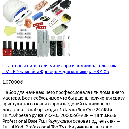
Стартовый набор для маникюра и педикюра гель-лака с
UV-LED лампой и Фрезером для маникюра YRZ-05
1,070.00
₴
Набор для начинающего профессионала или домашнего
мастера. Все необходимое что бы в день получения сразу
приступить к созданию произведений маникюрного
искусства! В набор входит:1.Лампа Sun One 24/48Вт. —
1шт.2.Фрезер ручка YRZ-05 20000об/мин — 1шт.3.Kodi
Professional Base 7мл Каучуковая основа под гель-лак —
1шт.4.Kodi Professional Top 7мл. Каучуковое верхнее