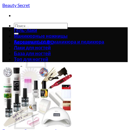
Skip
Beauty Secret
to
content
Искать:
Гель-лаки
Маникюрные ножницы
Аксессуары для маникюра и педикюра
Корзина /
0.00
₴
0
Лаки для ногтей
База для ногтей
Топ для ногтей
Корзина пуста.
Вернуться в магазин
0
Корзина